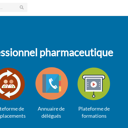
fessionnel pharmaceutique
teforme de
Annuaire de
Plateforme de
placements
délégués
formations