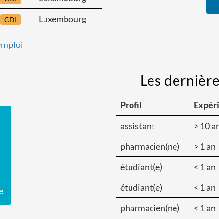
Luxembourg
CDI
'emploi
Les dernièr
Profil
Expér
assistant
> 10 a
pharmacien(ne)
> 1 an
étudiant(e)
< 1 an
étudiant(e)
< 1 an
e
pharmacien(ne)
< 1 an