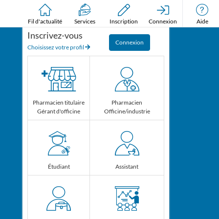
Fil d'actualité
Services
Inscription
Connexion
Aide
Inscrivez-vous
Connexion
Choisissez votre profil
Pharmacien titulaire
Pharmacien
Gérant d'officine
Officine/industrie
J'ai lu et j'accepte les
termes et
conditions générales
Étudiant
Assistant
Je m'inscris