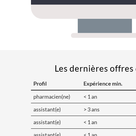
Les dernières offres 
Profil
Expérience min.
pharmacien(ne)
< 1 an
assistant(e)
> 3 ans
assistant(e)
< 1 an
assistant(e)
< 1 an