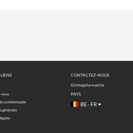
 LIENS
CONTACTEZ-NOUS
info@pharmaid.be
PAYS
z-nous
de confidentialité
BE - FR
s générales
légales