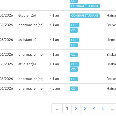
CDI
CONTRAT ÉTUDIANT
06/2026
étudiant(e)
< 1 an
Haina
CONTRAT ÉTUDIANT
06/2026
pharmacien(ne)
< 1 an
Bruxe
CDD
CDI
06/2026
assistant(e)
> 1 an
Liège
CDD
CDI
06/2026
pharmacien(ne)
< 1 an
Braba
CDI
06/2026
étudiant(e)
> 1 an
Braba
CDD
CDI
06/2026
pharmacien(ne)
< 1 an
Bruxe
CDI
06/2026
pharmacien(ne)
> 5 ans
Haina
CDI
←
1
2
3
4
5
...