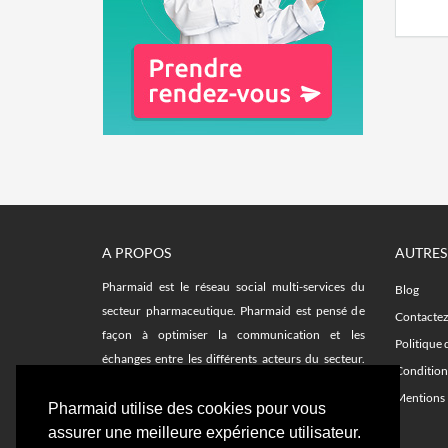
A PROPOS
AUTRES
Pharmaid est le réseau social multi-services du
Blog
secteur pharmaceutique. Pharmaid est pensé de
Contacte
façon à optimiser la communication et les
Politique 
échanges entre les différents acteurs du secteur.
Condition
Facilitez vos recherches sur le fil d'actualité et avec
Mentions 
les plateformes d'emplois, remplacements,
Pharmaid utilise des cookies pour vous
formations et notre annuaire de délégués.
assurer une meilleure expérience utilisateur.