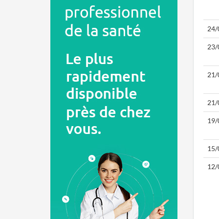
24/
23/
21/
21/
19/
15/
12/