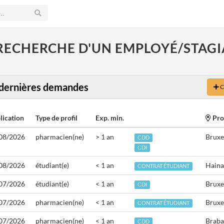
 RECHERCHE D'UN EMPLOYÉ/STAGIA
dernières demandes
C
lication
Type de profil
Exp. min.
Pro
08/2026
pharmacien(ne)
> 1 an
Bruxe
CDD
CDI
08/2026
étudiant(e)
< 1 an
Haina
CONTRAT ÉTUDIANT
07/2026
étudiant(e)
< 1 an
Bruxe
CDI
07/2026
pharmacien(ne)
< 1 an
Bruxe
CONTRAT ÉTUDIANT
07/2026
pharmacien(ne)
< 1 an
Braba
CDD