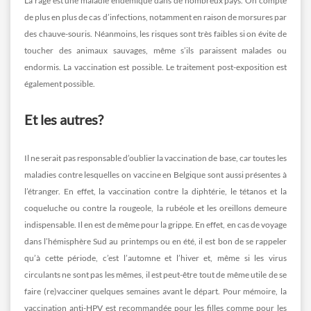
La rage est une maladie endémique dans de nombreux pays. On compte
de plus en plus de cas d’infections, notamment en raison de morsures par
des chauve-souris. Néanmoins, les risques sont très faibles si on évite de
toucher des animaux sauvages, même s’ils paraissent malades ou
endormis. La vaccination est possible. Le traitement post-exposition est
également possible.
Et les autres?
Il ne serait pas responsable d’oublier la vaccination de base, car toutes les
maladies contre lesquelles on vaccine en Belgique sont aussi présentes à
l’étranger. En effet, la vaccination contre la diphtérie, le tétanos et la
coqueluche ou contre la rougeole, la rubéole et les oreillons demeure
indispensable. Il en est de même pour la grippe. En effet, en cas de voyage
dans l’hémisphère Sud au printemps ou en été, il est bon de se rappeler
qu’à cette période, c’est l’automne et l’hiver et, même si les virus
circulants ne sont pas les mêmes, il est peut-être tout de même utile de se
faire (re)vacciner quelques semaines avant le départ. Pour mémoire, la
vaccination anti-HPV est recommandée pour les filles comme pour les