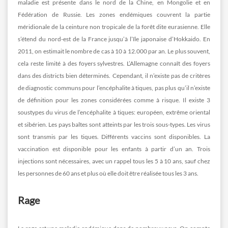
maladie est présente dans le nord de la Chine, en Mongolie et en
Fédération de Russie. Les zones endémiques couvrent la partie
méridionale de la ceinture non tropicale de la forêt dite eurasienne. Elle
s’étend du nord-est de la France jusqu’à l’île japonaise d’Hokkaido. En
2011, on estimait le nombre de cas à 10 à 12.000 par an. Le plus souvent,
cela reste limité à des foyers sylvestres. L’Allemagne connaît des foyers
dans des districts bien déterminés. Cependant, il n’existe pas de critères
de diagnostic communs pour l’encéphalite à tiques, pas plus qu’il n’existe
de définition pour les zones considérées comme à risque. Il existe 3
soustypes du virus de l’encéphalite à tiques: européen, extrême oriental
et sibérien. Les pays baltes sont atteints par les trois sous-types. Les virus
sont transmis par les tiques. Différents vaccins sont disponibles. La
vaccination est disponible pour les enfants à partir d’un an. Trois
injections sont nécessaires, avec un rappel tous les 5 à 10 ans, sauf chez
les personnes de 60 ans et plus où elle doit être réalisée tous les 3 ans.
Rage