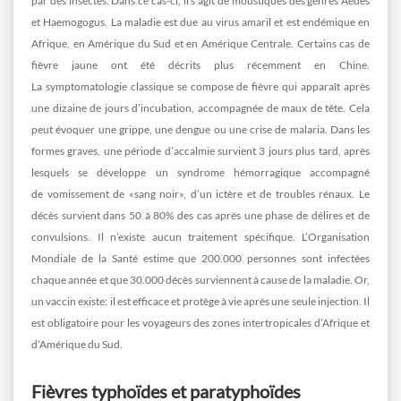
par des insectes. Dans ce cas-ci, il s’agit de moustiques des genres Aedes
et Haemogogus. La maladie est due au virus amaril et est endémique en
Afrique, en Amérique du Sud et en Amérique Centrale. Certains cas de
fièvre jaune ont été décrits plus récemment en Chine.
La symptomatologie classique se compose de fièvre qui apparaît après
une dizaine de jours d’incubation, accompagnée de maux de tête. Cela
peut évoquer une grippe, une dengue ou une crise de malaria. Dans les
formes graves, une période d’accalmie survient 3 jours plus tard, après
lesquels se développe un syndrome hémorragique accompagné
de vomissement de «sang noir», d’un ictère et de troubles rénaux. Le
décès survient dans 50 à 80% des cas après une phase de délires et de
convulsions. Il n’existe aucun traitement spécifique. L’Organisation
Mondiale de la Santé estime que 200.000 personnes sont infectées
chaque année et que 30.000 décès surviennent à cause de la maladie. Or,
un vaccin existe: il est efficace et protège à vie après une seule injection. Il
est obligatoire pour les voyageurs des zones intertropicales d’Afrique et
d’Amérique du Sud.
Fièvres typhoïdes et paratyphoïdes