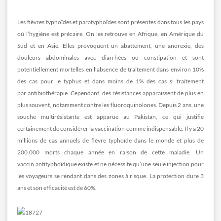
Les fièvres typhoïdes et paratyphoïdes sont présentes dans tous les pays
où l’hygiène est précaire. On les retrouve en Afrique, en Amérique du
Sud et en Asie. Elles provoquent un abattement, une anorexie, des
douleurs abdominales avec diarrhées ou constipation et sont
potentiellement mortelles en l’absence de traitement dans environ 10%
des cas pour le typhus et dans moins de 1% des cas si traitement
par antibiothérapie. Cependant, des résistances apparaissent de plus en
plus souvent, notamment contre les fluoroquinolones. Depuis 2 ans, une
souche multirésistante est apparue au Pakistan, ce qui justifie
certainement de considérer la vaccination comme indispensable. Il y a 20
millions de cas annuels de fièvre typhoïde dans le monde et plus de
200.000 morts chaque année en raison de cette maladie. Un
vaccin antityphoïdique existe et ne nécessite qu’une seule injection pour
les voyageurs se rendant dans des zones à risque. La protection dure 3
ans et son efficacité est de 60%.