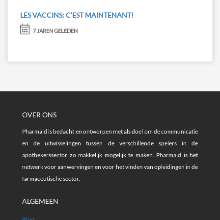
LES VACCINS: C’EST MAINTENANT!
7 JAREN GELEDEN
OVER ONS
Pharmaid is bedacht en ontworpen met als doel om de communicatie
en de uitwisselingen tussen de verschillende spelers in de
apothekerssector zo makkelijk mogelijk te maken. Pharmaid is het
netwerk voor aanwervingen en voor het vinden van opleidingen in de
farmaceutische sector.
ALGEMEEN
Blog