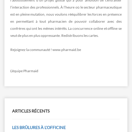
l’aboutissement d’un projet global qui a pour ambition de centraliser
l’interaction des professionnels. À l’heure où le secteur pharmaceutique
est en pleine mutation, nous voulons rééquilibrer les forces en présence
en permettant à tout pharmacien de pouvoir collaborer avec des
confrères qui ont les mêmes intérêts. La concurrence online et offline se
veut de plus en plus oppressante. Redistribuons les cartes.
Rejoignez la communauté ! www.pharmaid.be
L’équipe Pharmaid
ARTICLES RÉCENTS
LES BRÛLURES À L’OFFICINE