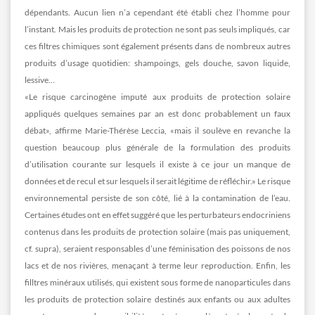
dépendants. Aucun lien n’a cependant été établi chez l’homme pour
l’instant. Mais les produits de protection ne sont pas seuls impliqués, car
ces filtres chimiques sont également présents dans de nombreux autres
produits d’usage quotidien: shampoings, gels douche, savon liquide,
lessive…
«Le risque carcinogène imputé aux produits de protection solaire
appliqués quelques semaines par an est donc probablement un faux
débat», affirme Marie-Thérèse Leccia, «mais il soulève en revanche la
question beaucoup plus générale de la formulation des produits
d’utilisation courante sur lesquels il existe à ce jour un manque de
données et de recul et sur lesquels il serait légitime de réfléchir.» Le risque
environnemental persiste de son côté, lié à la contamination de l’eau.
Certaines études ont en effet suggéré que les perturbateurs endocriniens
contenus dans les produits de protection solaire (mais pas uniquement,
cf. supra), seraient responsables d’une féminisation des poissons de nos
lacs et de nos rivières, menaçant à terme leur reproduction. Enfin, les
filltres minéraux utilisés, qui existent sous forme de nanoparticules dans
les produits de protection solaire destinés aux enfants ou aux adultes