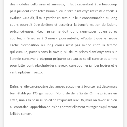
des modèles cellulaires et animaux, il faut cependant être beaucoup
plus prudent chez l’être humain, où le statut antioxydant reste difficile à
évaluer. Cela dit, il faut garder en tête que leur consommation au long
cours pourrait être délétère et accélérer la transformation de lésions
précancéreuses. «Leur prise ne doit donc s’envisager qu’en cures
courtes, inférieures à 3 mois», poursuit-elle, «d’autant que le risque
caché d’exposition au long cours n’est pas mince chez la femme
qui cumule, parfois sans le savoir, plusieurs prises d’antioxydants sur
l’année: cure avant l’été pour préparer sa peau au soleil, cure en automne
pour lutter contre la chute des cheveux, cure pour les jambes légères et le
ventre plat en hiver…».
Enfin, le rôle carcinogène des lampes et cabines à bronzer est désormais
bien établi par l’Organisation Mondiale de la Santé. On ne prépare en
effet jamais sa peau au soleil en l’exposant aux UV, mais on favorise bien
au contraire l’apparition de lésions potentiellement mutagènes qui feront
le lit du cancer.