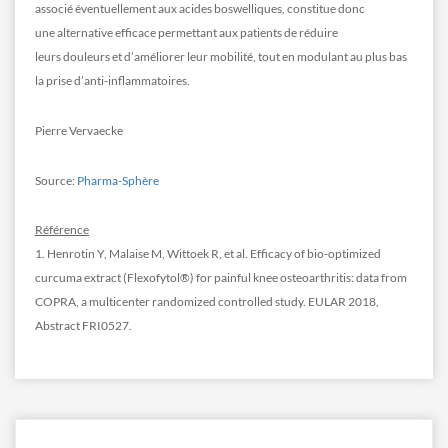
associé éventuellement aux acides boswelliques, constitue donc
une alternative efficace permettant aux patients de réduire
leurs douleurs et d’améliorer leur mobilité, tout en modulant au plus bas
la prise d’anti-inflammatoires.
Pierre Vervaecke
Source:
Pharma-Sphère
Référence
1. Henrotin Y, Malaise M, Wittoek R, et al. Efficacy of bio-optimized
curcuma extract (Flexofytol®) for painful knee osteoarthritis: data from
COPRA, a multicenter randomized controlled study. EULAR 2018,
Abstract FRI0527.