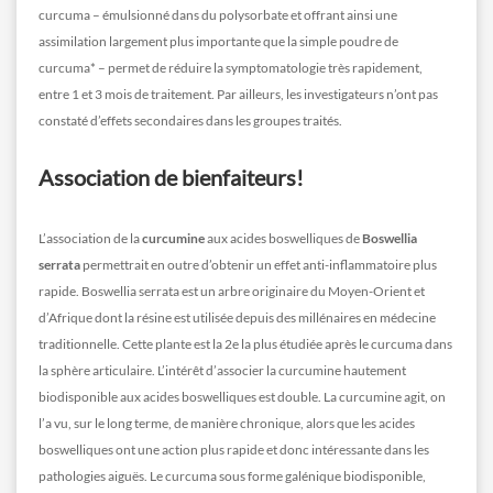
curcuma – émulsionné dans du polysorbate et offrant ainsi une
assimilation largement plus importante que la simple poudre de
curcuma* – permet de réduire la symptomatologie très rapidement,
entre 1 et 3 mois de traitement. Par ailleurs, les investigateurs n’ont pas
constaté d’effets secondaires dans les groupes traités.
Association de bienfaiteurs!
L’association de la
curcumine
aux acides boswelliques de
Boswellia
serrata
permettrait en outre d’obtenir un effet anti-inflammatoire plus
rapide. Boswellia serrata est un arbre originaire du Moyen-Orient et
d’Afrique dont la résine est utilisée depuis des millénaires en médecine
traditionnelle. Cette plante est la 2e la plus étudiée après le curcuma dans
la sphère articulaire. L’intérêt d’associer la curcumine hautement
biodisponible aux acides boswelliques est double. La curcumine agit, on
l’a vu, sur le long terme, de manière chronique, alors que les acides
boswelliques ont une action plus rapide et donc intéressante dans les
pathologies aiguës. Le curcuma sous forme galénique biodisponible,