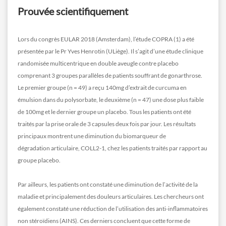
Prouvée scientifiquement
Lors du congrès EULAR 2018 (Amsterdam), l’étude COPRA (1) a été
présentée par le Pr Yves Henrotin (ULiège). Il s’agit d’une étude clinique
randomisée multicentrique en double aveugle contre placebo
comprenant 3 groupes parallèles de patients souffrant de gonarthrose.
Le premier groupe (n = 49) a reçu 140mg d’extrait de curcuma en
émulsion dans du polysorbate, le deuxième (n = 47) une dose plus faible
de 100mg et le dernier groupe un placebo. Tous les patients ont été
traités par la prise orale de 3 capsules deux fois par jour. Les résultats
principaux montrent une diminution du biomarqueur de
dégradation articulaire, COLL2-1, chez les patients traités par rapport au
groupe placebo.
Par ailleurs, les patients ont constaté une diminution de l’activité de la
maladie et principalement des douleurs articulaires. Les chercheurs ont
également constaté une réduction de l’utilisation des anti-inflammatoires
non stéroïdiens (AINS). Ces derniers concluent que cette forme de