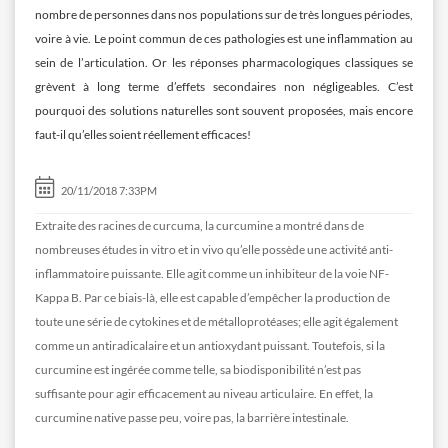
nombre de personnes dans nos populations sur de très longues périodes,
voire à vie. Le point commun de ces pathologies est une inflammation au
sein de l’articulation. Or les réponses pharmacologiques classiques se
grèvent à long terme d’effets secondaires non négligeables. C’est
pourquoi des solutions naturelles sont souvent proposées, mais encore
faut-il qu’elles soient réellement efficaces!
20/11/2018 7:33PM
Extraite des racines de curcuma, la curcumine a montré dans de
nombreuses études in vitro et in vivo qu’elle possède une activité anti-
inflammatoire puissante. Elle agit comme un inhibiteur de la voie NF-
Kappa B. Par ce biais-là, elle est capable d’empêcher la production de
toute une série de cytokines et de métalloprotéases; elle agit également
comme un antiradicalaire et un antioxydant puissant. Toutefois, si la
curcumine est ingérée comme telle, sa biodisponibilité n’est pas
suffisante pour agir efficacement au niveau articulaire. En effet, la
curcumine native passe peu, voire pas, la barrière intestinale.