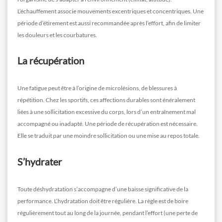
L’échauffement associe mouvements excentriques et concentriques. Une
période d’étirement est aussi recommandée après l’effort, afin de limiter
les douleurs et les courbatures.
La récupération
Une fatigue peut être à l’origine de microlésions, de blessures à
répétition. Chez les sportifs, ces affections durables sont énéralement
liées à une sollicitation excessive du corps, lors d’un entraînement mal
accompagné ou inadapté. Une période de récupération est nécessaire.
Elle se traduit par une moindre sollicitation ou une mise au repos totale.
S’hydrater
Toute déshydratation s’accompagne d’une baisse significative de la
performance. L’hydratation doit être régulière. La règle est de boire
régulièrement tout au long de la journée, pendant l’effort (une perte de