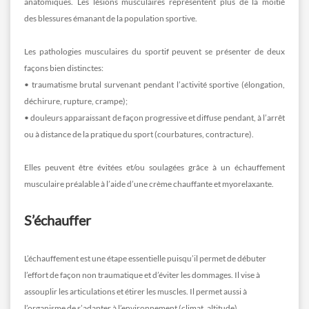
anatomiques. Les lésions musculaires représentent plus de la moitié
des blessures émanant de la population sportive.
Les pathologies musculaires du sportif peuvent se présenter de deux
façons bien distinctes:
• traumatisme brutal survenant pendant l’activité sportive (élongation,
déchirure, rupture, crampe);
• douleurs apparaissant de façon progressive et diffuse pendant, à l’arrêt
ou à distance de la pratique du sport (courbatures, contracture).
Elles peuvent être évitées et/ou soulagées grâce à un échauffement
musculaire préalable à l’aide d’une crème chauffante et myorelaxante.
S’échauffer
L’échauffement est une étape essentielle puisqu’il permet de débuter
l’effort de façon non traumatique et d’éviter les dommages. Il vise à
assouplir les articulations et étirer les muscles. Il permet aussi à
l’organisme de s’adapter à l’environnement (climat, altitude).