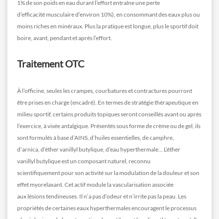
1% de son poids en eau durant l’effort entraîne une perte
d’efficacité musculaire d’environ 10%), en consommant des eaux plus ou
moins riches en minéraux. Plus la pratique est longue, plus le sportif doit
boire, avant, pendant et après l’effort.
Traitement OTC
À l’officine, seules les crampes, courbatures et contractures pourront
être prises en charge (encadré). En termes de stratégie thérapeutique en
milieu sportif, certains produits topiques seront conseillés avant ou après
l’exercice, à visée antalgique. Présentés sous forme de crème ou de gel, ils
sont formulés à base d’AINS, d’huiles essentielles, de camphre,
d’arnica, d’éther vanillyl butylique, d’eau hyperthermale… L’éther
vanillyl butylique est un composant naturel, reconnu
scientifiquement pour son activité sur la modulation de la douleur et son
effet myorelaxant. Cet actif module la vascularisation associée
aux lésions tendineuses. Il n’a pas d’odeur et n’irrite pas la peau. Les
propriétés de certaines eaux hyperthermales encouragent le processus