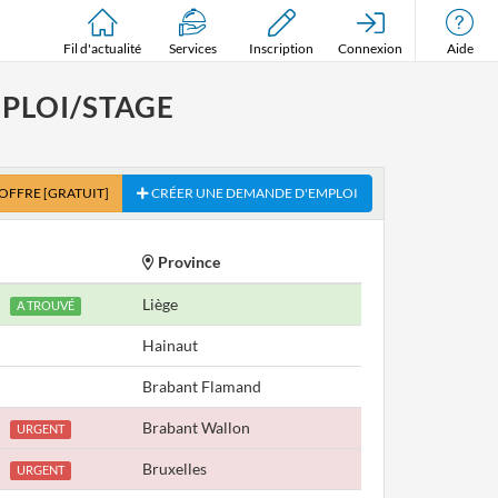
Fil d'actualité
Services
Inscription
Connexion
Aide
MPLOI/STAGE
 OFFRE
[GRATUIT]
CRÉER UNE DEMANDE D'EMPLOI
Province
Liège
A TROUVÉ
Hainaut
Brabant Flamand
Brabant Wallon
URGENT
Bruxelles
URGENT