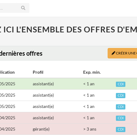
ICI L'ENSEMBLE DES OFFRES D'E
dernières offres
CRÉER UNE
lication
Profil
Exp. min.
05/2025
assistant(e)
< 1 an
CDI
05/2025
assistant(e)
< 1 an
CDI
05/2025
assistant(e)
< 1 an
CDI
04/2025
assistant(e)
< 1 an
CDI
04/2025
gérant(e)
> 3 ans
CDI