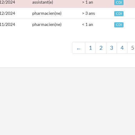
12/2024
assistant(e)
> 1 an
CDI
12/2024
pharmacien(ne)
> 3 ans
CDI
11/2024
pharmacien(ne)
< 1 an
CDI
←
1
2
3
4
5