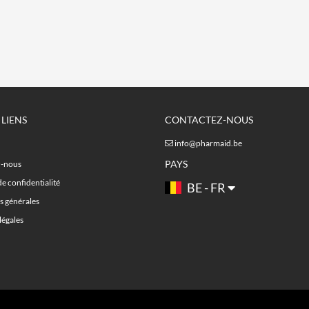
 LIENS
CONTACTEZ-NOUS
info@pharmaid.be
PAYS
z-nous
de confidentialité
BE - FR
s générales
légales