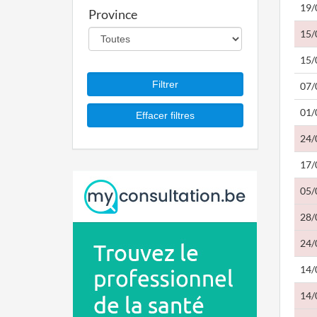
19/
Province
15/
15/
07/
01/
24/
17/
05/
28/
24/
14/
14/