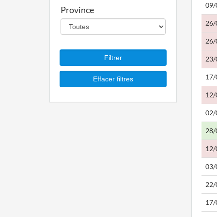
09/
Province
26/
26/
23/
17/
12/
02/
28/
12/
03/
22/
17/