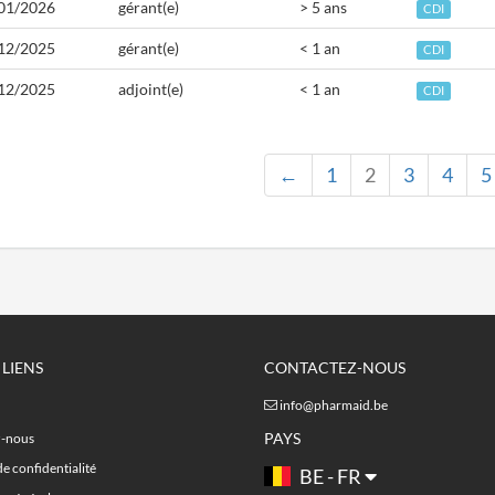
01/2026
gérant(e)
> 5 ans
CDI
12/2025
gérant(e)
< 1 an
CDI
12/2025
adjoint(e)
< 1 an
CDI
←
1
2
3
4
5
 LIENS
CONTACTEZ-NOUS
info@pharmaid.be
PAYS
z-nous
de confidentialité
BE - FR