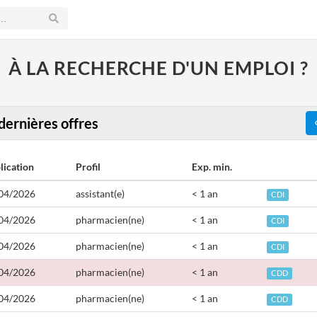
À LA RECHERCHE D'UN EMPLOI ?
dernières offres
lication
Profil
Exp. min.
04/2026
assistant(e)
< 1 an
CDI
04/2026
pharmacien(ne)
< 1 an
CDI
04/2026
pharmacien(ne)
< 1 an
CDI
04/2026
pharmacien(ne)
< 1 an
CDD
04/2026
pharmacien(ne)
< 1 an
CDD