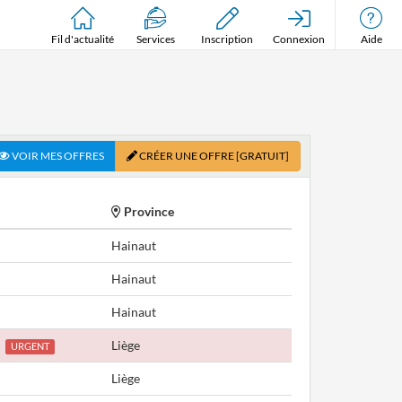
Fil d'actualité
Services
Inscription
Connexion
Aide
VOIR MES OFFRES
CRÉER UNE OFFRE
[GRATUIT]
Province
Hainaut
Hainaut
Hainaut
Liège
URGENT
Liège