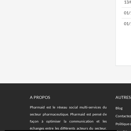
13/
01/
01/
A PROPOS
AUTRES
Pharmaid est le réseau social multi-services du
Blog
secteur pharmaceutique. Pharmaid est pensé de
Contacte
façon à optimiser la communication et les
Politique 
échanges entre les différents acteurs du secteur.