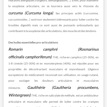
réactions allergiques (rougeurs, démangeaisons…). Enfin, pour maintenir
la souplesse articulaire, on se tournera aussi vers le rhizome du
curcuma (Curcuma longa)
. Ses principes actifs (curcumine,
curcuminoïdes…) sont non seulement intéressants pour lutter contre les
troubles digestifs mais ce sont aussi de puissants antioxydants qui
contribuent à la souplesse des articulations, des muscles et des tendons.
Des huiles essentielles pro-articulations
Romarin camphré (Rosmarinus
officinalis camphoriferum)
: l’HE, riche en camphre (25-30%), en
1-8 cinéole (25-30%) et en monoterpènes (40%), est réputée pour ses
propriétés de décontractant musculaire et myorelaxant. L’Agence
européenne du médicament reconnaît son utilisation, en usage cutané,
pour soulager les douleurs articulaires et musculaires
Gaulthérie (Gaultheria procumbens,
mineures.
Wintergreen)
: l’HE, riche en salicylate de méthyle, est un antidouleur
articulaire et musculaire; elle permet de lutter contre les crampes