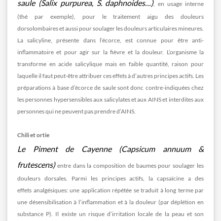
saule
(Salix purpurea, S. daphnoides…)
, en usage interne
(thé par exemple), pour le traitement aigu des douleurs
dorsolombaires et aussi pour soulager les douleurs articulaires mineures.
La salicyline, présente dans l’écorce, est connue pour être anti-
inflammatoire et pour agir sur la fièvre et la douleur. L’organisme la
transforme en acide salicylique mais en faible quantité, raison pour
laquelle il faut peut-être attribuer ces effets à d’autres principes actifs. Les
préparations à base d’écorce de saule sont donc contre-indiquées chez
les personnes hypersensibles aux salicylates et aux AINS et interdites aux
personnes qui ne peuvent pas prendre d’AINS.
Chili et ortie
Le Piment de Cayenne (Capsicum annuum &
frutescens)
entre dans la composition de baumes pour soulager les
douleurs dorsales. Parmi les principes actifs, la capsaïcine a des
effets analgésiques: une application répétée se traduit à long terme par
une désensibilisation à l’inflammation et à la douleur (par déplétion en
substance P). Il existe un risque d’irritation locale de la peau et son