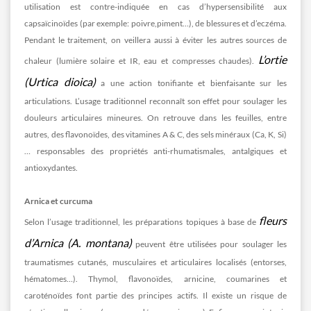
utilisation est contre-indiquée en cas d’hypersensibilité aux
capsaïcinoïdes (par exemple: poivre,piment…), de blessures et d’eczéma.
Pendant le traitement, on veillera aussi à éviter les autres sources de
L’ortie
chaleur (lumière solaire et IR, eau et compresses chaudes).
(Urtica dioica)
a une action tonifiante et bienfaisante sur les
articulations. L’usage traditionnel reconnaît son effet pour soulager les
douleurs articulaires mineures. On retrouve dans les feuilles, entre
autres, des flavonoïdes, des vitamines A & C, des sels minéraux (Ca, K, Si)
… responsables des propriétés anti-rhumatismales, antalgiques et
antioxydantes.
Arnica et curcuma
fleurs
Selon l’usage traditionnel, les préparations topiques à base de
d’Arnica (A. montana)
peuvent être utilisées pour soulager les
traumatismes cutanés, musculaires et articulaires localisés (entorses,
hématomes…). Thymol, flavonoïdes, arnicine, coumarines et
caroténoïdes font partie des principes actifs. Il existe un risque de