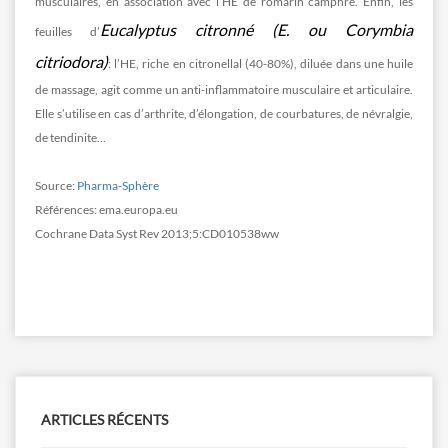
musculaires, en association avec l’HE de romarin camphré. Enfin, les
Eucalyptus citronné (E. ou Corymbia
feuilles d’
citriodora)
: l’HE, riche en citronellal (40-80%), diluée dans une huile
de massage, agit comme un anti-inflammatoire musculaire et articulaire.
Elle s’utilise en cas d’arthrite, d’élongation, de courbatures, de névralgie,
de tendinite…
Source:
Pharma-Sphère
Références: ema.europa.eu
Cochrane Data Syst Rev 2013;5:CD010538ww
ARTICLES RÉCENTS