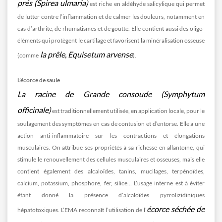
prés (Spirea ulmaria)
est riche en aldéhyde salicylique qui permet
de lutter contre l’inflammation et de calmer les douleurs, notamment en
cas d’arthrite, de rhumatismes et de goutte. Elle contient aussi des oligo-
éléments qui protègent le cartilage et favorisent la minéralisation osseuse
la prêle, Equisetum arvense
(comme
).
L’écorce de saule
La racine de Grande consoude (Symphytum
officinale)
est traditionnellement utilisée, en application locale, pour le
soulagement des symptômes en cas de contusion et d’entorse. Elle a une
action anti-inflammatoire sur les contractions et élongations
musculaires. On attribue ses propriétés à sa richesse en allantoïne, qui
stimule le renouvellement des cellules musculaires et osseuses, mais elle
contient également des alcaloïdes, tanins, mucilages, terpénoïdes,
calcium, potassium, phosphore, fer, silice… L’usage interne est à éviter
étant donné la présence d’alcaloïdes pyrrolizidiniques
écorce séchée de
hépatotoxiques. L’EMA reconnaît l’utilisation de l’