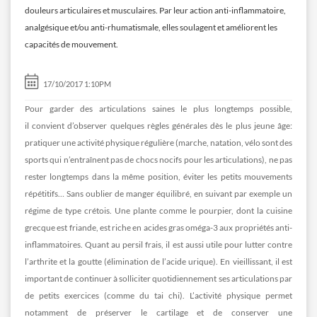
douleurs articulaires et musculaires. Par leur action anti-inflammatoire,
analgésique et/ou anti-rhumatismale, elles soulagent et améliorent les
capacités de mouvement.
17/10/2017 1:10PM
Pour garder des articulations saines le plus longtemps possible,
il convient d’observer quelques règles générales dès le plus jeune âge:
pratiquer une activité physique régulière (marche, natation, vélo sont des
sports qui n’entraînent pas de chocs nocifs pour les articulations), ne pas
rester longtemps dans la même position, éviter les petits mouvements
répétitifs… Sans oublier de manger équilibré, en suivant par exemple un
régime de type crétois. Une plante comme le pourpier, dont la cuisine
grecque est friande, est riche en acides gras oméga-3 aux propriétés anti-
inflammatoires. Quant au persil frais, il est aussi utile pour lutter contre
l’arthrite et la goutte (élimination de l’acide urique). En vieillissant, il est
important de continuer à solliciter quotidiennement ses articulations par
de petits exercices (comme du tai chi). L’activité physique permet
notamment de préserver le cartilage et de conserver une