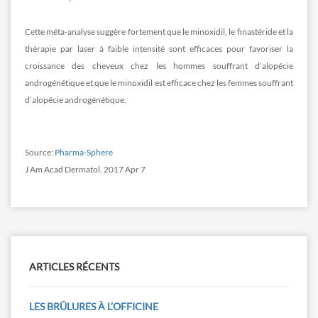
Cette méta-analyse suggère fortement que le minoxidil, le finastéride et la
thérapie par laser à faible intensité sont efficaces pour favoriser la
croissance des cheveux chez les hommes souffrant d’alopécie
androgénétique et que le minoxidil est efficace chez les femmes souffrant
d’alopécie androgénétique.
Source:
Pharma-Sphere
J Am Acad Dermatol. 2017 Apr 7
ARTICLES RÉCENTS
LES BRÛLURES À L’OFFICINE