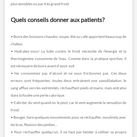
plus sensibles ou par très grand froid.
Quels conseils donner aux patients?
• Boire des boissons chaudes: soupe, thé ou café apportent beaucoup de
chaleur.
• Hydratez-vous! La lutte contre le froid nécessite de l’énergie et la
thermogenèse consomme de l’eau. Comme dans la pratique sportive, il
est nécessaire de boire avant d’avoir soif.
• Ne consommez pas d’alcool et ne vous frictionnez pas. Ces deux
erreurs sont fréquentes: toutes deux entraînent une vasodilatation, le
sang afflue vers les extrémités, réchauffant pieds et mains, mais entraîne
dans la foulée une perte calorique.
• S’abriter du vent quand on le peut, car le vent augmente la sensation de
froid;
• Bouger, faire quelques mouvements pour se réchauffer, moulinets avec
les bras, flexions des jambes…
• Pour réchauffer quelqu’un, il ne faut pas hésiter à utiliser sa propre