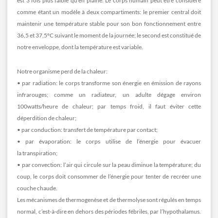
est 3 fois plus faible qu’en plaine. Le corps humain peut être considéré
comme étant un modèle à deux compartiments: le premier central doit
maintenir une température stable pour son bon fonctionnement entre
36,5 et 37,5°C suivant le moment de la journée; le second est constitué de
notre enveloppe, dont la température est variable.
Notre organisme perd de la chaleur:
• par radiation: le corps transforme son énergie en émission de rayons
infrarouges; comme un radiateur, un adulte dégage environ
100watts/heure de chaleur; par temps froid, il faut éviter cette
déperdition de chaleur;
• par conduction: transfert de température par contact;
• par évaporation: le corps utilise de l’énergie pour évacuer
la transpiration;
• par convection: l’air qui circule sur la peau diminue la température; du
coup, le corps doit consommer de l’énergie pour tenter de recréer une
couche chaude.
Les mécanismes de thermogenèse et de thermolyse sont régulés en temps
normal, c’est-à-dire en dehors des périodes fébriles, par l’hypothalamus.