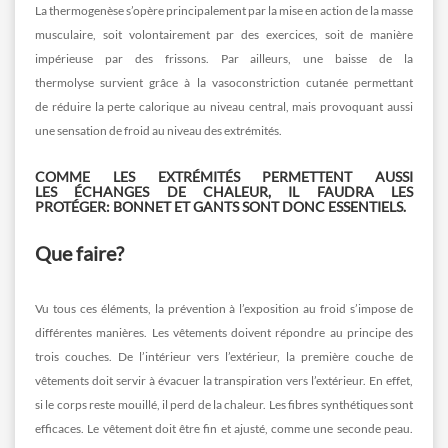
La thermogenèse s’opère principalement par la mise en action de la masse
musculaire, soit volontairement par des exercices, soit de manière
impérieuse par des frissons. Par ailleurs, une baisse de la
thermolyse survient grâce à la vasoconstriction cutanée permettant
de réduire la perte calorique au niveau central, mais provoquant aussi
une sensation de froid au niveau des extrémités.
COMME LES EXTRÉMITÉS PERMETTENT AUSSI
LES ÉCHANGES DE CHALEUR, IL FAUDRA LES
PROTÉGER: BONNET ET GANTS SONT DONC ESSENTIELS.
Que faire?
Vu tous ces éléments, la prévention à l’exposition au froid s’impose de
différentes manières. Les vêtements doivent répondre au principe des
trois couches. De l’intérieur vers l’extérieur, la première couche de
vêtements doit servir à évacuer la transpiration vers l’extérieur. En effet,
si le corps reste mouillé, il perd de la chaleur. Les fibres synthétiques sont
efficaces. Le vêtement doit être fin et ajusté, comme une seconde peau.