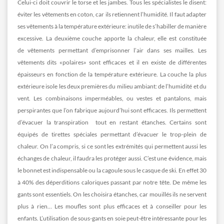
Celui-ci doit couvrir le torse et les jambes. Tous les spécialistes le disent:
éviter les vêtements en coton, car ils retiennent l’humidité. Il faut adapter
ses vêtements à la température extérieure: inutile de s’habiller de manière
excessive. La deuxième couche apporte la chaleur, elle est constituée
de vêtements permettant d’emprisonner l’air dans ses mailles. Les
vêtements dits «polaires» sont efficaces et il en existe de différentes
épaisseurs en fonction de la température extérieure. La couche la plus
extérieure isole les deux premières du milieu ambiant: de l’humidité et du
vent. Les combinaisons imperméables, ou vestes et pantalons, mais
perspirantes que l’on fabrique aujourd’hui sont efficaces. Ils permettent
d’évacuer la transpiration tout en restant étanches. Certains sont
équipés de tirettes spéciales permettant d’évacuer le trop-plein de
chaleur. On l’a compris, si ce sont les extrémités qui permettent aussi les
échanges de chaleur, il faudra les protéger aussi. C’est une évidence, mais
le bonnet est indispensable ou la cagoule sous le casque de ski. En effet 30
à 40% des déperditions caloriques passant par notre tête. De même les
gants sont essentiels. On les choisira étanches, car mouillés ils ne servent
plus à rien… Les moufles sont plus efficaces et à conseiller pour les
enfants. L’utilisation de sous-gants en soie peut-être intéressante pour les