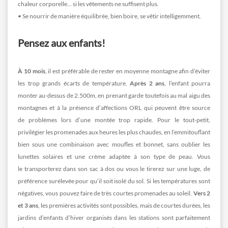
chaleur corporelle… si les vêtements ne suffisent plus.
• Se nourrir de manière équilibrée, bien boire, se vêtir intelligemment.
Pensez aux enfants!
À 10 mois
, il est préférable de rester en moyenne montagne afin d’éviter
les trop grands écarts de température.
Après 2 ans
, l’enfant pourra
monter au-dessus de 2.500m, en prenant garde toutefois au mal aigu des
montagnes et à la présence d’affections ORL qui peuvent être source
de problèmes lors d’une montée trop rapide. Pour le tout-petit,
privilégier les promenades aux heures les plus chaudes, en l’emmitouflant
bien sous une combinaison avec moufles et bonnet, sans oublier les
lunettes solaires et une crème adaptée à son type de peau. Vous
le transporterez dans son sac à dos ou vous le tirerez sur une luge, de
préférence surélevée pour qu’il soit isolé du sol. Si les températures sont
négatives, vous pouvez faire de très courtes promenades au soleil.
Vers 2
et 3 ans
, les premières activités sont possibles, mais de courtes durées, les
jardins d’enfants d’hiver organisés dans les stations sont parfaitement