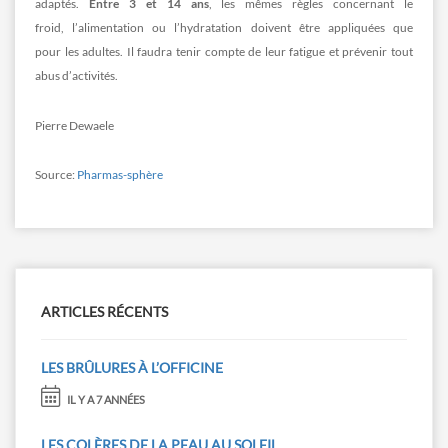
adaptés.
Entre 3 et 14 ans
, les mêmes règles concernant le
froid, l’alimentation ou l’hydratation doivent être appliquées que
pour les adultes. Il faudra tenir compte de leur fatigue et prévenir tout
abus d’activités.
Pierre Dewaele
Source:
Pharmas-sphère
ARTICLES RÉCENTS
LES BRÛLURES À L’OFFICINE
IL Y A 7 ANNÉES
LES COLÈRES DE LA PEAU AU SOLEIL