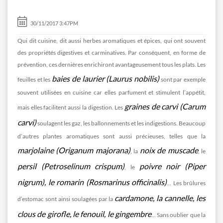
30/11/2017 3:47PM
Qui dit cuisine, dit aussi herbes aromatiques et épices, qui ont souvent
des propriétés digestives et carminatives. Par conséquent, en forme de
prévention, ces dernières enrichiront avantageusement tous les plats. Les
baies de laurier (Laurus nobilis)
feuilles et les
sont par exemple
souvent utilisées en cuisine car elles parfument et stimulent l’appétit,
graines de carvi (Carum
mais elles facilitent aussi la digestion. Les
carvi)
soulagent les gaz, les ballonnements et les indigestions. Beaucoup
d’autres plantes aromatiques sont aussi précieuses, telles que la
marjolaine (Origanum majorana)
noix de muscade
, la
, le
persil (Petroselinum crispum)
poivre noir (Piper
, le
nigrum), le romarin (Rosmarinus officinalis)
… Les brûlures
cardamone, la cannelle, les
d’estomac sont ainsi soulagées par la
clous de girofle, le fenouil, le gingembre
… Sans oublier que la