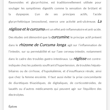
flavonoïdes et glycyrrhizine, est traditionnellement utilisée pour
soulager les symptômes digestifs comme la sensation de brûlant et
la dyspepsie. L’un de ses principes actifs, l’acide
La
glycyrrhétinique (enoxolone), exerce une activité anti-ulcéreuse.
réglisse et le curcuma
ont un effet anti-inflammatoire et anti-acide.
curcumine
Des études ont démontré que la
, le principe actif présent
rhizome de Curcuma longa
dans le
, agit sur l’inflammation de
l’intestin, sur sa perméabilité et sur l’axe cerveau-intestin, notamment
réglisse
dans le cadre des troubles gastro-intestinaux. La
est contre-
indiquée chez les patients souffrant d’hypertension, de troubles hépato-
biliaires ou de cirrhose, d’hypokaliémie, et d’insuffisance rénale, ainsi
que chez la femme enceinte. Il faut aussi éviter la prise concomitante
de diurétiques thiazidiques, de digitaliques, de corticostéroïdes, de
laxatifs ou d’autres médicaments qui peuvent agir sur l’équilibre des
électrolytes.
Épices