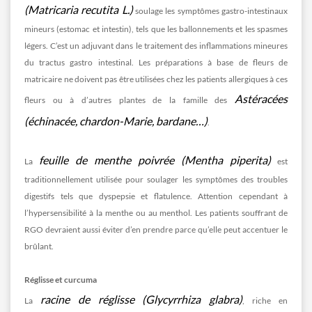
(Matricaria recutita L.)
soulage les symptômes gastro-intestinaux
mineurs (estomac et intestin), tels que les ballonnements et les spasmes
légers. C’est un adjuvant dans le traitement des inflammations mineures
du tractus gastro intestinal. Les préparations à base de fleurs de
matricaire ne doivent pas être utilisées chez les patients allergiques à ces
Astéracées
fleurs ou à d’autres plantes de la famille des
(échinacée, chardon-Marie, bardane…)
.
feuille de menthe poivrée (Mentha piperita)
La
est
traditionnellement utilisée pour soulager les symptômes des troubles
digestifs tels que dyspepsie et flatulence. Attention cependant à
l’hypersensibilité à la menthe ou au menthol. Les patients souffrant de
RGO devraient aussi éviter d’en prendre parce qu’elle peut accentuer le
brûlant.
Réglisse et curcuma
racine de réglisse (Glycyrrhiza glabra)
La
, riche en