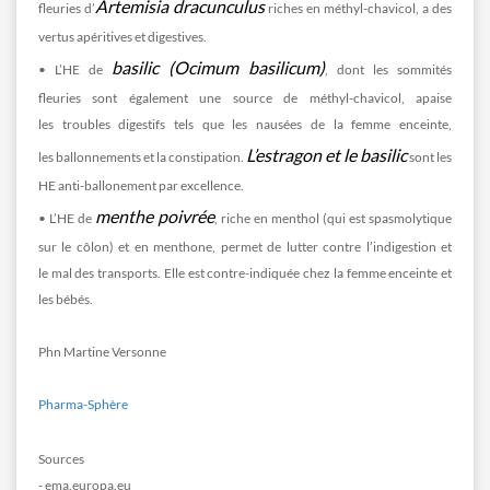
Artemisia dracunculus
fleuries d’
riches en méthyl-chavicol, a des
vertus apéritives et digestives.
basilic (Ocimum basilicum)
• L’HE de
, dont les sommités
fleuries sont également une source de méthyl-chavicol, apaise
les troubles digestifs tels que les nausées de la femme enceinte,
L’estragon et le basilic
les ballonnements et la constipation.
sont les
HE anti-ballonement par excellence.
menthe poivrée
• L’HE de
, riche en menthol (qui est spasmolytique
sur le côlon) et en menthone, permet de lutter contre l’indigestion et
le mal des transports. Elle est contre-indiquée chez la femme enceinte et
les bébés.
Phn Martine Versonne
Pharma-Sphère
Sources
- ema.europa.eu