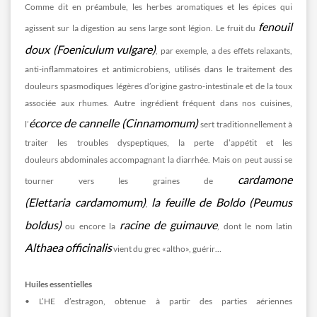
Comme dit en préambule, les herbes aromatiques et les épices qui
fenouil
agissent sur la digestion au sens large sont légion. Le fruit du
doux (Foeniculum vulgare)
, par exemple, a des effets relaxants,
anti-inflammatoires et antimicrobiens, utilisés dans le traitement des
douleurs spasmodiques légères d’origine gastro-intestinale et de la toux
associée aux rhumes. Autre ingrédient fréquent dans nos cuisines,
écorce de cannelle (Cinnamomum)
l’
sert traditionnellement à
traiter les troubles dyspeptiques, la perte d’appétit et les
douleurs abdominales accompagnant la diarrhée. Mais on peut aussi se
cardamone
tourner vers les graines de
(Elettaria cardamomum)
la feuille de Boldo (Peumus
,
boldus)
racine de guimauve
ou encore la
, dont le nom latin
Althaea officinalis
vient du grec «altho», guérir…
Huiles essentielles
• L’HE d’estragon, obtenue à partir des parties aériennes