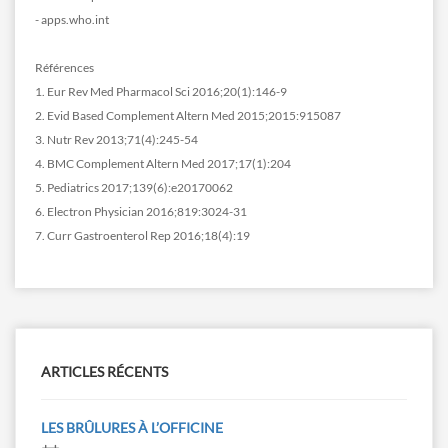
- apps.who.int
Références
1. Eur Rev Med Pharmacol Sci 2016;20(1):146-9
2. Evid Based Complement Altern Med 2015;2015:915087
3. Nutr Rev 2013;71(4):245-54
4. BMC Complement Altern Med 2017;17(1):204
5. Pediatrics 2017;139(6):e20170062
6. Electron Physician 2016;819:3024-31
7. Curr Gastroenterol Rep 2016;18(4):19
ARTICLES RÉCENTS
LES BRÛLURES À L’OFFICINE