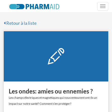
Togg
navi
Retour à la liste
Les ondes: amies ou ennemies ?
Les champs électriques et magnétiques qui nous entourent ont-ils un
impact sur notre santé? Comment s’en protéger?