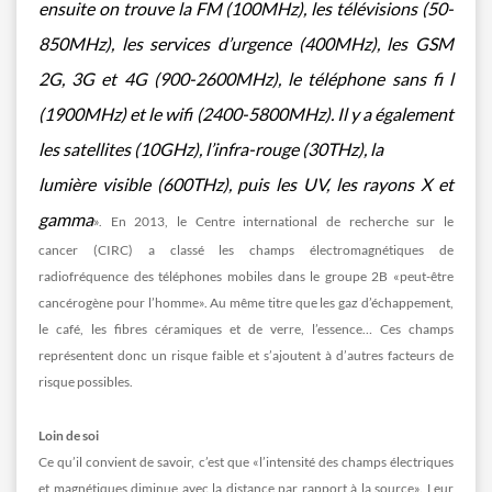
ensuite on trouve la FM (100MHz), les télévisions (50-
850MHz), les services d’urgence (400MHz), les GSM
2G, 3G et 4G (900-2600MHz), le téléphone sans fi l
(1900MHz) et le wifi (2400-5800MHz). Il y a également
les satellites (10GHz), l’infra-rouge (30THz), la
lumière visible (600THz), puis les UV, les rayons X et
gamma
». En 2013, le Centre international de recherche sur le
cancer (CIRC) a classé les champs électromagnétiques de
radiofréquence des téléphones mobiles dans le groupe 2B «peut-être
cancérogène pour l’homme». Au même titre que les gaz d’échappement,
le café, les fibres céramiques et de verre, l’essence… Ces champs
représentent donc un risque faible et s’ajoutent à d’autres facteurs de
risque possibles.
Loin de soi
Ce qu’il convient de savoir, c’est que «l’intensité des champs électriques
et magnétiques diminue avec la distance par rapport à la source». Leur