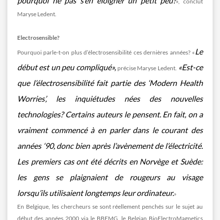
pourquoi ne pas s’en éloigner un petit peu?
», conclut
Maryse Ledent.
Electrosensible?
Le
Pourquoi parle-t-on plus d’électrosensibilité ces dernières années? «
début est un peu compliqué»,
«Est-ce
précise Maryse Ledent.
que l’électrosensibilité fait partie des ‘Modern Health
Worries’, les
inquiétudes nées des nouvelles
technologies? Certains auteurs le pensent. En fait, on a
vraiment
commencé à en parler dans le courant des
années ‘90, donc bien après l’avènement de l’électricité.
Les
premiers cas ont été décrits en Norvège et Suède:
les gens se plaignaient de rougeurs au visage
lorsqu’ils
utilisaient longtemps leur ordinateur.
»
En Belgique, les chercheurs se sont réellement penchés sur le sujet au
début des années 2000 via le BBEMG, le Belgian BioElectroMagnetics