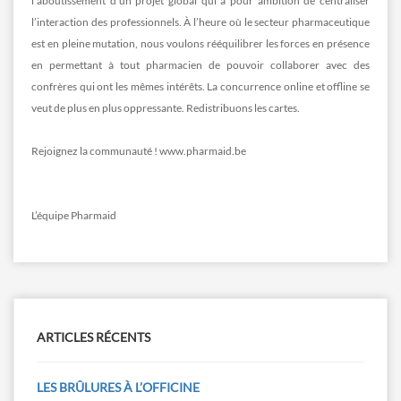
l’aboutissement d’un projet global qui a pour ambition de centraliser
l’interaction des professionnels. À l’heure où le secteur pharmaceutique
est en pleine mutation, nous voulons rééquilibrer les forces en présence
en permettant à tout pharmacien de pouvoir collaborer avec des
confrères qui ont les mêmes intérêts. La concurrence online et offline se
veut de plus en plus oppressante. Redistribuons les cartes.
Rejoignez la communauté ! www.pharmaid.be
L’équipe Pharmaid
ARTICLES RÉCENTS
LES BRÛLURES À L’OFFICINE