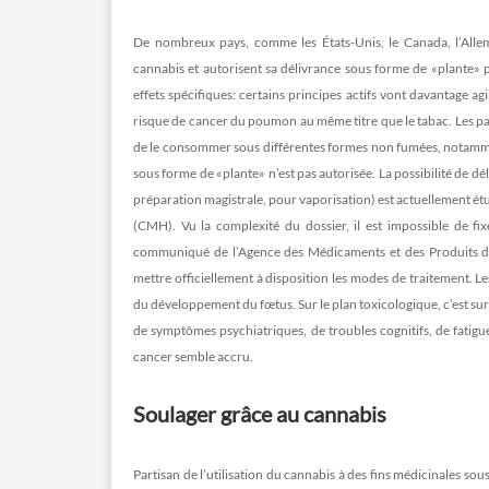
De nombreux pays, comme les États-Unis, le Canada, l’Allem
cannabis et autorisent sa délivrance sous forme de «plante» p
effets spécifiques: certains principes actifs vont davantage a
risque de cancer du poumon au même titre que le tabac. Les p
de le consommer sous différentes formes non fumées, notamment
sous forme de «plante» n’est pas autorisée. La possibilité de d
préparation magistrale, pour vaporisation) est actuellement é
(CMH). Vu la complexité du dossier, il est impossible de fi
communiqué de l’Agence des Médicaments et des Produits de S
mettre officiellement à disposition les modes de traitement. Le
du développement du fœtus. Sur le plan toxicologique, c’est surtou
de symptômes psychiatriques, de troubles cognitifs, de fatigu
cancer semble accru.
Soulager grâce au cannabis
Partisan de l’utilisation du cannabis à des fins médicinales so