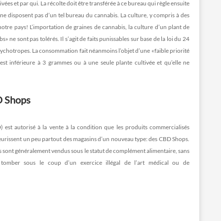
ées et par qui. La récolte doit être transférée à ce bureau qui règle ensuite
es ne disposent pas d’un tel bureau du cannabis. La culture, y compris à des
notre pays! L’importation de graines de cannabis, la culture d’un plant de
 ne sont pas tolérés. Il s’agit de faits punissables sur base de la loi du 24
psychotropes. La consommation fait néanmoins l’objet d’une «faible priorité
est inférieure à 3 grammes ou à une seule plante cultivée et qu’elle ne
BD Shops
 est autorisé à la vente à la condition que les produits commercialisés
eurissent un peu partout des magasins d’un nouveau type: des CBD Shops.
ls sont généralement vendus sous le statut de complément alimentaire, sans
 tomber sous le coup d’un exercice illégal de l’art médical ou de