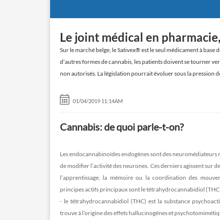
Le joint médical en pharmacie,
Sur le marché belge, le Sativex® est le seul médicament à base d
d’autres formes de cannabis, les patients doivent se tourner ve
non autorisés. La législation pourrait évoluer sous la pression d
01/04/2019 11:14AM
Cannabis: de quoi parle-t-on?
Les endocannabinoïdes endogènes sont des neuromédiateurs natu
de modifier l’activité des neurones. Ces derniers agissent sur
l’apprentissage, la mémoire ou la coordination des mouve
principes actifs principaux sont le tétrahydrocannabidiol (THC)
- le tétrahydrocannabidiol (THC) est la substance psychoacti
trouve à l’origine des effets hallucinogènes et psychotomimétiq