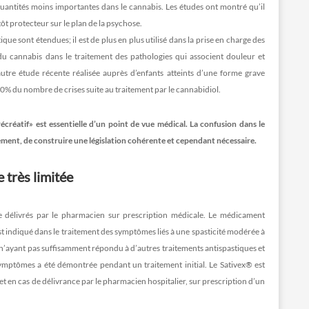
uantités moins importantes dans le cannabis. Les études ont montré qu’il
tôt protecteur sur le plan de la psychose.
e sont étendues; il est de plus en plus utilisé dans la prise en charge des
du cannabis dans le traitement des pathologies qui associent douleur et
tre étude récente réalisée auprès d’enfants atteints d’une forme grave
% du nombre de crises suite au traitement par le cannabidiol.
créatif» est essentielle d’un point de vue médical. La confusion dans le
ement, de construire une législation cohérente et cependant nécessaire.
 très limitée
 délivrés par le pharmacien sur prescription médicale. Le médicament
st indiqué dans le traitement des symptômes liés à une spasticité modérée à
 n’ayant pas suffisamment répondu à d’autres traitements antispastiques et
symptômes a été démontrée pendant un traitement initial. Le Sativex® est
 en cas de délivrance par le pharmacien hospitalier, sur prescription d’un