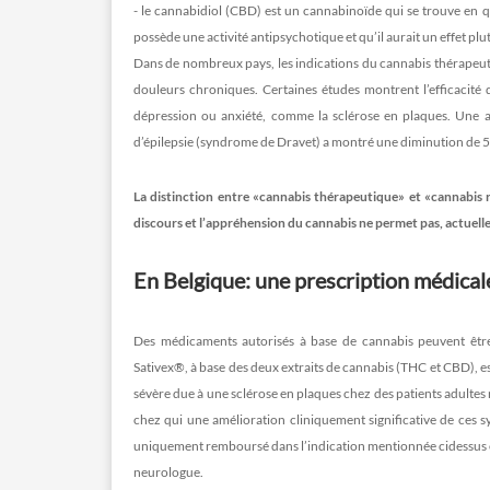
- le cannabidiol (CBD) est un cannabinoïde qui se trouve en q
possède une activité antipsychotique et qu’il aurait un effet plu
Dans de nombreux pays, les indications du cannabis thérapeutiqu
douleurs chroniques. Certaines études montrent l’efficacité 
dépression ou anxiété, comme la sclérose en plaques. Une au
d’épilepsie (syndrome de Dravet) a montré une diminution de 50
La distinction entre «cannabis thérapeutique» et «cannabis ré
discours et l’appréhension du cannabis ne permet pas, actuell
En Belgique: une prescription médicale
Des médicaments autorisés à base de cannabis peuvent être
Sativex®, à base des deux extraits de cannabis (THC et CBD), e
sévère due à une sclérose en plaques chez des patients adultes
chez qui une amélioration cliniquement significative de ces 
uniquement remboursé dans l’indication mentionnée cidessus et
neurologue.