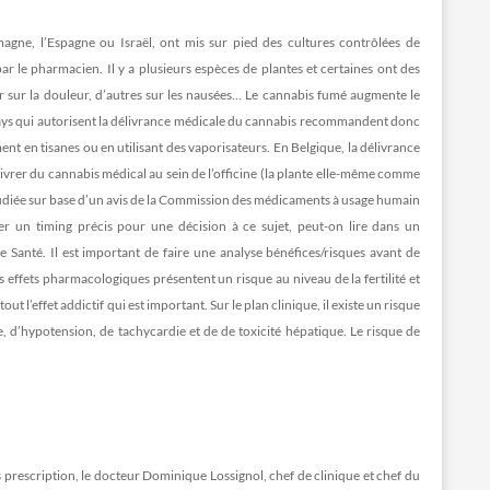
agne, l’Espagne ou Israël, ont mis sur pied des cultures contrôlées de
ar le pharmacien. Il y a plusieurs espèces de plantes et certaines ont des
gir sur la douleur, d’autres sur les nausées… Le cannabis fumé augmente le
ays qui autorisent la délivrance médicale du cannabis recommandent donc
 en tisanes ou en utilisant des vaporisateurs. En Belgique, la délivrance
élivrer du cannabis médical au sein de l’officine (la plante elle-même comme
tudiée sur base d’un avis de la Commission des médicaments à usage humain
xer un timing précis pour une décision à ce sujet, peut-on lire dans un
anté. Il est important de faire une analyse bénéfices/risques avant de
s effets pharmacologiques présentent un risque au niveau de la fertilité et
t l’effet addictif qui est important. Sur le plan clinique, il existe un risque
e, d’hypotension, de tachycardie et de de toxicité hépatique. Le risque de
us prescription, le docteur Dominique Lossignol, chef de clinique et chef du