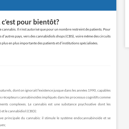
 c’est pour bientôt?
e cannabis. Il n’est autorisé que pour un nombre restreint de patients. Pour
rs d’autres pays, vers des cannabidiols shops (CBS), voire même des circuits
e plus en plus importante des patients et d’institutions spécialisées.
rels, dont on ignorait l’existence jusque dans les années 1990, capables
 des récepteurs cannabinoïdes impliqués dans les processus cognitifs comme
ments complexes. Le cannabis est une substance psychoative dont les
 et le cannabidiol (CBD):
ve principale du cannabis: il stimule le système endocannabinoïde et se
ues;