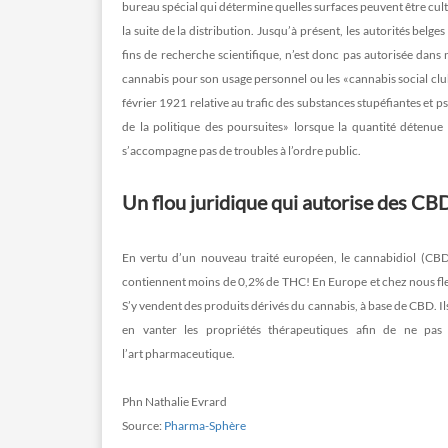
bureau spécial qui détermine quelles surfaces peuvent être cultiv
la suite de la distribution. Jusqu’à présent, les autorités belg
fins de recherche scientifique, n’est donc pas autorisée dans 
cannabis pour son usage personnel ou les «cannabis social clubs»
février 1921 relative au trafic des substances stupéfiantes et 
de la politique des poursuites» lorsque la quantité détenue 
s’accompagne pas de troubles à l’ordre public.
Un flou juridique qui autorise des C
En vertu d’un nouveau traité européen, le cannabidiol (CBD)
contiennent moins de 0,2% de THC! En Europe et chez nous fl
S’y vendent des produits dérivés du cannabis, à base de CBD. I
en vanter les propriétés thérapeutiques afin de ne pas
l’art pharmaceutique.
Phn Nathalie Evrard
Source:
Pharma-Sphère