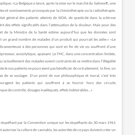
 explique: «La Belgique a lancé, après la mise sur le marché du Sativex®, une
usées et vomissements provoqués par la chimiothérapie ou la radiothérapie,
at général des patients atteints de SIDA, de spasticité dans la sclérose
des effets significatifs dans l’atténuation de la douleur. Mais pour des
t de la Ministre de la Santé estime aujourd’hui que les données sont
nt un grand nombre de malades d’un produit qui pourrait les aider.» «Le
dicamenteuse à des personnes qui sont en fin de vie ou souffrent d’une
presseur, anxiolytique, apaisant. Le THC, dans une concentration limitée,
u’actuellement des malades soient contraints de se mettre dans l’illégalité
cle nos patients ne pourraient pas bénéficier de ce traitement. In fine, on
as de se soulager. D’un point de vue philosophique et moral, c’est très
ouragent les patients qui souffrent à se fournir hors des circuits
nque de contrôle, dosages inadéquats, effets indésirables…»
stupéfiant par la Convention unique sur les stupéfiants du 30 mars 1961
 autoriser la culture de cannabis, les autorités de ce pays doivent créer un