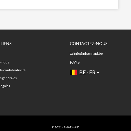
 LIENS
CONTACTEZ-NOUS
info@pharmaid.be
PAYS
z-nous
de confidentialité
BE - FR
s générales
légales
© 2021 - PHARMAID