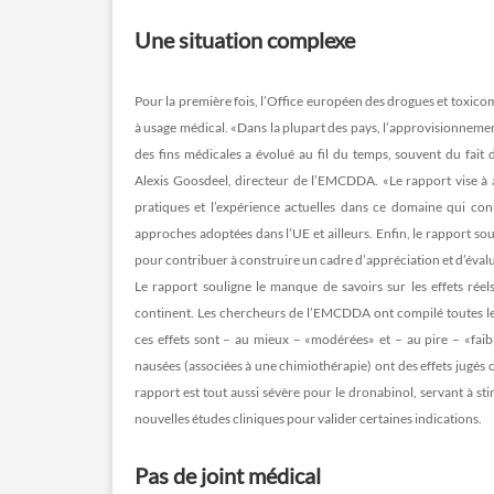
Une situation complexe
Pour la première fois, l’Office européen des drogues et toxic
à usage médical. «Dans la plupart des pays, l’approvisionneme
des fins médicales a évolué au fil du temps, souvent du fai
Alexis Goosdeel, directeur de l’EMCDDA. «Le rapport vise à ap
pratiques et l’expérience actuelles dans ce domaine qui con
approches adoptées dans l’UE et ailleurs. Enfin, le rapport s
pour contribuer à construire un cadre d’appréciation et d’éval
Le rapport souligne le manque de savoirs sur les effets ré
continent. Les chercheurs de l’EMCDDA ont compilé toutes les 
ces effets sont – au mieux – «modérées» et – au pire – «faibl
nausées (associées à une chimiothérapie) ont des effets jugés 
rapport est tout aussi sévère pour le dronabinol, servant à sti
nouvelles études cliniques pour valider certaines indications.
Pas de joint médical