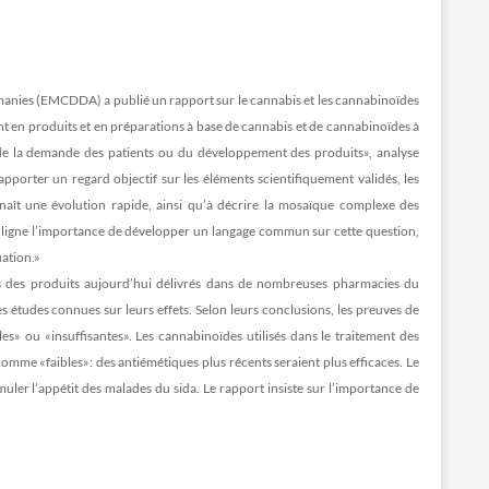
omanies (EMCDDA) a publié un rapport sur le cannabis et les cannabinoïdes
nt en produits et en préparations à base de cannabis et de cannabinoïdes à
t de la demande des patients ou du développement des produits», analyse
porter un regard objectif sur les éléments scientifiquement validés, les
naît une évolution rapide, ainsi qu’à décrire la mosaïque complexe des
ouligne l’importance de développer un langage commun sur cette question,
uation.»
els des produits aujourd’hui délivrés dans de nombreuses pharmacies du
études connues sur leurs effets. Selon leurs conclusions, les preuves de
es» ou «insuffisantes». Les cannabinoïdes utilisés dans le traitement des
comme «faibles»: des antiémétiques plus récents seraient plus efficaces. Le
muler l’appétit des malades du sida. Le rapport insiste sur l’importance de