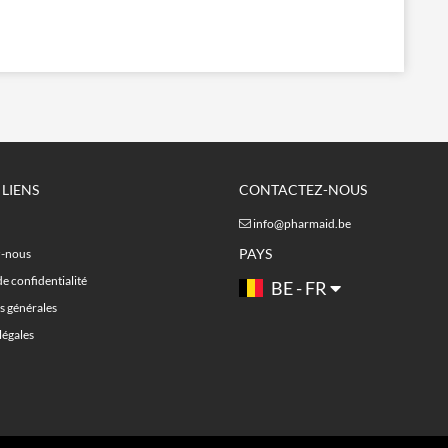
 LIENS
CONTACTEZ-NOUS
info@pharmaid.be
PAYS
z-nous
de confidentialité
BE - FR
s générales
légales