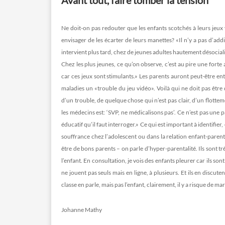
Avant tout, faire tomber la tension
Ne doit-on pas redouter que les enfants scotchés à leurs jeux
envisager de les écarter de leurs manettes? «Il n’y a pas d’add
intervient plus tard, chez de jeunes adultes hautement désoci
Chez les plus jeunes, ce qu’on observe, c’est au pire une forte
car ces jeux sont stimulants.» Les parents auront peut-être e
maladies un «trouble du jeu vidéo». Voilà qui ne doit pas être 
d’un trouble, de quelque chose qui n’est pas clair, d’un flott
les médecins est: ‘SVP, ne médicalisons pas’. Ce n’est pas une 
éducatif qu’il faut interroger.» Ce qui est important à identifi
souffrance chez l’adolescent ou dans la relation enfant-parent
être de bons parents – on parle d’hyper-parentalité. Ils sont tr
l’enfant. En consultation, je vois des enfants pleurer car ils s
ne jouent pas seuls mais en ligne, à plusieurs. Et ils en discut
classe en parle, mais pas l’enfant, clairement, il y a risque de ma
Johanne Mathy