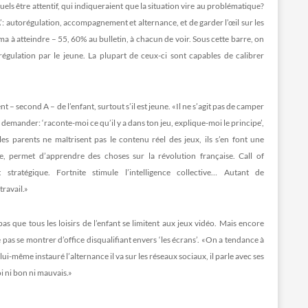
uels être attentif, qui indiqueraient que la situation vire au problématique?
 A’: autorégulation, accompagnement et alternance, et de garder l’œil sur les
ima à atteindre – 55, 60% au bulletin, à chacun de voir. Sous cette barre, on
orégulation par le jeune. La plupart de ceux-ci sont capables de calibrer
 second A – de l’enfant, surtout s’il est jeune. «Il ne s’agit pas de camper
 demander: ‘raconte-moi ce qu’il y a dans ton jeu, explique-moi le principe’,
s parents ne maîtrisent pas le contenu réel des jeux, ils s’en font une
e, permet d’apprendre des choses sur la révolution française. Call of
 stratégique. Fortnite stimule l’intelligence collective… Autant de
ravail.»
as que tous les loisirs de l’enfant se limitent aux jeux vidéo. Mais encore
ne pas se montrer d’office disqualifiant envers ‘les écrans’. «On a tendance à
ui-même instauré l’alternance il va sur les réseaux sociaux, il parle avec ses
oi ni bon ni mauvais.»