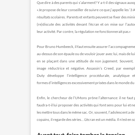
Que dire à des parents qui s’alarment? Y a-t-il des signaux auxq
«Je propose de leur conseiller de suivre ce que j’appelle les ‘3
résultats scolaires. Parents et enfants peuvent se fixer des min
(re)discute des activités devant l’écran et on mise sur l’aut
leur activité. Par contre, la régulation ne fonctionnerait pas.»
Pour Bruno Humbeeck, il faut ensuite assurer l’accompagnement –
au-dessus de son épaule ou de vouloir jouer avec lui, mais de lui
en se plaçant dans une attitude de non jugement. Souvent, le
image réductrice et négative. Assassin’s Creed, par exempl
Duty développe l’intelligence procédurale, analytique et
formes d’intelligences excessivement prisées dans le monde du t
Enfin, le chercheur de l’UMons prône l’alternance: il ne faut p
faudra-t-il lui proposer des activités qui font sens pour lui et 
les mettre tous dans le même sac. Or, souvent, l’adolescent a de l
copains, il regarde des séries… L’écran est un média. Il n’est en s