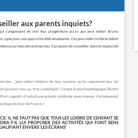
seiller aux parents inquiets?
ui s’angoissent de voir leur progéniture accro aux jeux vidéo? Bruno
, opte pour une approche dédramatisante. Ces jeux vidéo ne décervèlent
étences prisées des entreprises. Il propose de conseiller, dans le respect de
.
nt des… jeux vidéo! Histoire de leur montrer qu’ils requièrent leur lot
 n’est pas pour moi, ça, trop compliqué’.» Ce que le psychopédagogue illustre
ffort cognitif. «Il induit une activité cérébrale assez intense. Certainement
une étape du tour de France.»
 IL NE FAUT PAS QUE TOUS LES LOISIRS DE L’ENFANT SE
DRA-T-IL LUI PROPOSER DES ACTIVITÉS QUI FONT SENS
UALIFIANT ENVERS ‘LES ÉCRANS’