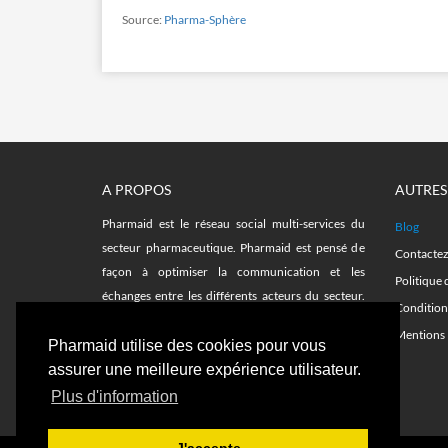
Source:
Pharma-Sphère
A PROPOS
AUTRES
Pharmaid est le réseau social multi-services du
Blog
secteur pharmaceutique. Pharmaid est pensé de
Contacte
façon à optimiser la communication et les
Politique 
échanges entre les différents acteurs du secteur.
Condition
Facilitez vos recherches sur le fil d'actualité et avec
Mentions 
les plateformes d'emplois, remplacements,
Pharmaid utilise des cookies pour vous
formations et notre annuaire de délégués.
assurer une meilleure expérience utilisateur.
Plus d'information