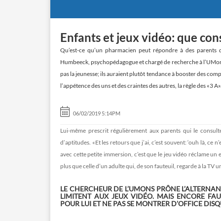
Enfants et jeux vidéo: que con
Qu’est-ce qu’un pharmacien peut répondre à des parents q
Humbeeck, psychopédagogue et chargé de recherche à l’UMons
pas la jeunesse; ils auraient plutôt tendance à booster des comp
l’appétence des uns et des craintes des autres, la règle des «3 A»
06/02/2019 5:14PM
Lui-même prescrit régulièrement aux parents qui le consulte
d’aptitudes. «Et les retours que j’ai, c’est souvent: ‘ouh là, ce
avec cette petite immersion, c’est que le jeu vidéo réclame un e
plus que celle d’un adulte qui, de son fauteuil, regarde à la TV 
LE CHERCHEUR DE L’UMONS PRÔNE L’ALTERNANCE:
LIMITENT AUX JEUX VIDÉO. MAIS ENCORE FAU
POUR LUI ET NE PAS SE MONTRER D’OFFICE DISQ