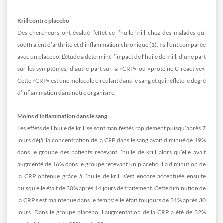
Krill contre placebo
Des chercheurs ont évalué l’effet de l’huile krill chez des malades qui
souffraient d’arthrite et d’inflammation chronique (1). Ils l’ont comparée
avec un placebo. L’étude a déterminé l’impact de l’huile de krill, d’une part
sur les symptômes, d’autre part sur la «CRP» ou «protéine C réactive».
Cette «CRP» est une molécule circulant dans le sang et qui reflète le degré
d’inflammation dans notre organisme.
Moins d’inflammation dans le sang
Les effets de l’huile de krill se sont manifestés rapidement puisqu’après 7
jours déjà, la concentration de la CRP dans le sang avait diminué de 19%
dans le groupe des patients recevant l’huile de krill alors qu’elle avait
augmenté de 16% dans le groupe recevant un placebo. La diminution de
la CRP obtenue grâce à l’huile de krill s’est encore accentuée ensuite
puisqu’elle était de 30% après 14 jours de traitement. Cette diminution de
la CRP s’est maintenue dans le temps: elle était toujours de 31% après 30
jours. Dans le groupe placebo, l’augmentation de la CRP a été de 32%