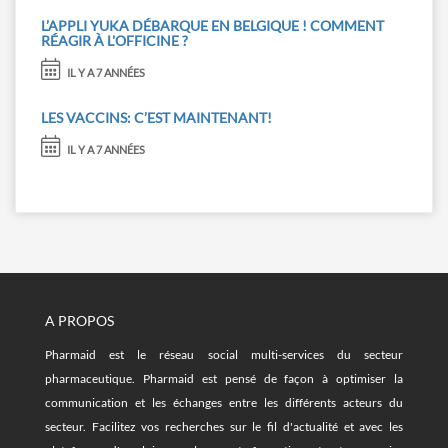
L’APPLI YUKA DÉBARQUE EN BELGIQUE ! COMMENT
RÉAGIR À L'OFFICINE ?
IL Y A 7 ANNÉES
LES VACCINS: C’EST MAINTENANT!
IL Y A 7 ANNÉES
A PROPOS
Pharmaid est le réseau social multi-services du secteur
pharmaceutique. Pharmaid est pensé de façon à optimiser la
communication et les échanges entre les différents acteurs du
secteur. Facilitez vos recherches sur le fil d'actualité et avec les