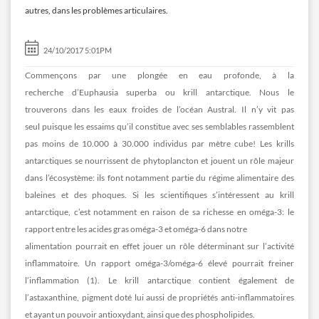
autres, dans les problèmes articulaires.
24/10/2017 5:01PM
Commençons par une plongée en eau profonde, à la
recherche d’Euphausia superba ou krill antarctique. Nous le
trouverons dans les eaux froides de l’océan Austral. Il n’y vit pas
seul puisque les essaims qu’il constitue avec ses semblables rassemblent
pas moins de 10.000 à 30.000 individus par mètre cube! Les krills
antarctiques se nourrissent de phytoplancton et jouent un rôle majeur
dans l’écosystème: ils font notamment partie du régime alimentaire des
baleines et des phoques. Si les scientifiques s’intéressent au krill
antarctique, c’est notamment en raison de sa richesse en oméga-3: le
rapport entre les acides gras oméga-3 et oméga-6 dans notre
alimentation pourrait en effet jouer un rôle déterminant sur l’activité
inflammatoire. Un rapport oméga-3/oméga-6 élevé pourrait freiner
l’inflammation (1). Le krill antarctique contient également de
l’astaxanthine, pigment doté lui aussi de propriétés anti-inflammatoires
et ayant un pouvoir antioxydant, ainsi que des phospholipides.