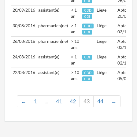
an
26/09/20
CDI
20/09/2016
assistant(e)
< 1
Liège
Aptd.
CDD
an
20/09/20
CDI
30/08/2016
pharmacien(ne)
> 1
Liège
Aptd.
CDD
an
03/10/20
CDI
26/08/2016
pharmacien(ne)
> 10
Liège
Aptd.
ans
03/10/20
24/08/2016
assistant(e)
> 1
Liège
Aptd.
CDI
an
02/11/20
22/08/2016
assistant(e)
> 10
Liège
Aptd.
CDD
ans
05/09/20
CDI
←
1
...
41
42
43
44
→