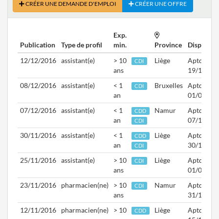
CRÉER UNE DEMANDE D'EMPLOI
CRÉER UNE OFFRE
Exp.
Publication
Type de profil
min.
Province
Disponibil
12/12/2016
assistant(e)
> 10
Liège
Aptd.
CDI
ans
19/12/20
08/12/2016
assistant(e)
< 1
Bruxelles
Aptd.
CDI
an
01/02/20
07/12/2016
assistant(e)
< 1
Namur
Aptd.
CDD
an
07/12/20
CDI
30/11/2016
assistant(e)
< 1
Liège
Aptd.
CDD
an
30/11/20
CDI
25/11/2016
assistant(e)
> 10
Liège
Aptd.
CDI
ans
01/01/20
23/11/2016
pharmacien(ne)
> 10
Namur
Aptd.
CDI
ans
31/12/20
12/11/2016
pharmacien(ne)
> 10
Liège
Aptd.
CDD