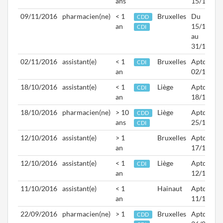
ans
15/11/20
09/11/2016
pharmacien(ne)
< 1
Bruxelles
Du
CDD
an
15/11/20
CDI
au
31/12/20
02/11/2016
assistant(e)
< 1
Bruxelles
Aptd.
CDI
an
02/11/20
18/10/2016
assistant(e)
< 1
Liège
Aptd.
CDI
an
18/10/20
18/10/2016
pharmacien(ne)
> 10
Liège
Aptd.
CDD
ans
25/10/20
CDI
12/10/2016
assistant(e)
> 1
Bruxelles
Aptd.
an
17/10/20
12/10/2016
assistant(e)
< 1
Liège
Aptd.
CDI
an
12/10/20
11/10/2016
assistant(e)
< 1
Hainaut
Aptd.
an
11/10/20
22/09/2016
pharmacien(ne)
> 1
Bruxelles
Aptd.
CDD