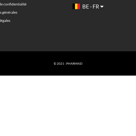
de confidentialité
BE - FR
s générales
légales
© 2021 - PHARMAID