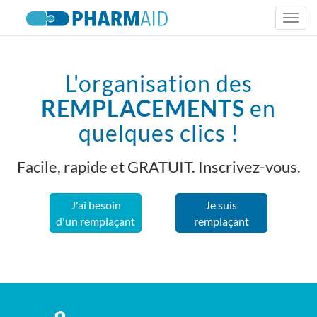
Togg
navi
L'organisation des
REMPLACEMENTS
en
quelques clics !
Facile, rapide et GRATUIT. Inscrivez-vous.
J'ai besoin
Je suis
d'un remplaçant
remplaçant