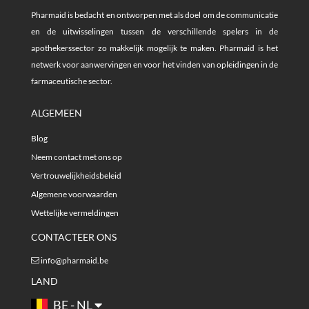
Pharmaid is bedacht en ontworpen met als doel om de communicatie
en de uitwisselingen tussen de verschillende spelers in de
apothekerssector zo makkelijk mogelijk te maken. Pharmaid is het
netwerk voor aanwervingen en voor het vinden van opleidingen in de
farmaceutische sector.
ALGEMEEN
Blog
Neem contact met ons op
Vertrouwelijkheidsbeleid
Algemene voorwaarden
Wettelijke vermeldingen
CONTACTEER ONS
info@pharmaid.be
LAND
BE - NL