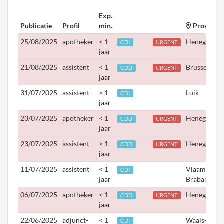
Exp.
Publicatie
Profil
min.
Provincie
25/08/2025
apotheker
< 1
Henegouwe
CDI
URGENT
jaar
21/08/2025
assistent
< 1
Brussel
CDD
URGENT
jaar
31/07/2025
assistent
> 1
Luik
CDI
jaar
23/07/2025
apotheker
< 1
Henegouwe
CDD
URGENT
jaar
23/07/2025
assistent
> 1
Henegouwe
CDD
URGENT
jaar
11/07/2025
assistent
< 1
Vlaams-
CDI
jaar
Brabant
06/07/2025
apotheker
< 1
Henegouwe
CDD
URGENT
jaar
22/06/2025
adjunct-
< 1
Waals-
CDI