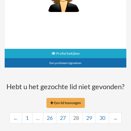
Profiel bekijken
Een probleem signaleren
Hebt u het gezochte lid niet gevonden?
Een lid toevoegen
←
1
...
26
27
28
29
30
→