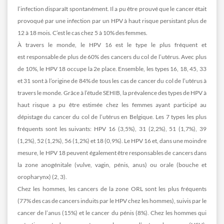
l’infection disparaît spontanément. Il a pu être prouvé que le cancer était
provoqué par une infection par un HPV à haut risque persistant plus de
12 à 18 mois. C’est le cas chez 5 à 10% des femmes.
À travers le monde, le HPV 16 est le type le plus fréquent et
est responsable de plus de 60% des cancers du col de l’utérus. Avec plus
de 10%, le HPV 18 occupe la 2e place. Ensemble, les types 16, 18, 45, 33
et 31 sont à l’origine de 84% de tous les cas de cancer du col de l’utérus à
travers le monde. Grâce à l’étude SEHIB, la prévalence des types de HPV à
haut risque a pu être estimée chez les femmes ayant participé au
dépistage du cancer du col de l’utérus en Belgique. Les 7 types les plus
fréquents sont les suivants: HPV 16 (3,5%), 31 (2,2%), 51 (1,7%), 39
(1,2%), 52 (1,2%), 56 (1,2%) et 18 (0,9%). Le HPV 16 et, dans une moindre
mesure, le HPV 18 peuvent également être responsables de cancers dans
la zone anogénitale (vulve, vagin, pénis, anus) ou orale (bouche et
oropharynx) (2, 3).
Chez les hommes, les cancers de la zone ORL sont les plus fréquents
(77% des cas de cancers induits par le HPV chez les hommes), suivis par le
cancer de l’anus (15%) et le cancer du pénis (8%). Chez les hommes qui