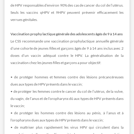
de HPV responsables d’environ 90% des cas de cancer du col de l’utérus.
Seuls les vaccins qHPV et 9HPV peuvent prévenir efficacement les
verrues génitales.
Vaccination prophy lactique générale des adolescents âgés de 9 à 14 ans
Le CSS recommande une vaccination prophylactique annuelle générale
d’une cohorte de jeunes filles et garçons âgés de 9 à 14 ans inclus avec 2
doses d’un vaccin adéquat contre le HPV. La généralisation de la
vaccination chez les jeunes filles et garçons a pour objectif:
• de protéger hommes et femmes contre des lésions précancéreuses
dues aux types de HPV présents dans le vaccin;
• de protéger les femmes contre le cancer du col de l’utérus, de la vulve,
du vagin, de l’anus et de l’oropharynx dû aux types de HPV présents dans
le vaccin;
• de protéger les hommes contre des lésions au pénis, à l’anus et à
l’oropharynx dues aux types de HPV présents dans le vaccin;
• de maîtriser plus rapidement les virus HPV qui circulent dans la