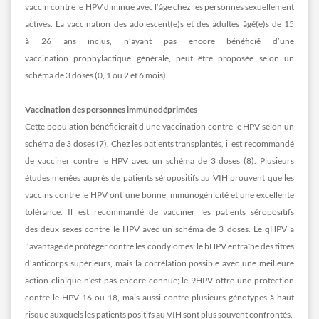
vaccin contre le HPV diminue avec l’âge chez les personnes sexuellement
actives. La vaccination des adolescent(e)s et des adultes âgé(e)s de 15
à 26 ans inclus, n’ayant pas encore bénéficié d’une
vaccination prophylactique générale, peut être proposée selon un
schéma de 3 doses (0, 1 ou 2 et 6 mois).
Vaccination des personnes immunodéprimées
Cette population bénéficierait d’une vaccination contre le HPV selon un
schéma de 3 doses (7). Chez les patients transplantés, il est recommandé
de vacciner contre le HPV avec un schéma de 3 doses (8). Plusieurs
études menées auprès de patients séropositifs au VIH prouvent que les
vaccins contre le HPV ont une bonne immunogénicité et une excellente
tolérance. Il est recommandé de vacciner les patients séropositifs
des deux sexes contre le HPV avec un schéma de 3 doses. Le qHPV a
l’avantage de protéger contre les condylomes; le bHPV entraîne des titres
d’anticorps supérieurs, mais la corrélation possible avec une meilleure
action clinique n’est pas encore connue; le 9HPV offre une protection
contre le HPV 16 ou 18, mais aussi contre plusieurs génotypes à haut
risque auxquels les patients positifs au VIH sont plus souvent confrontés.