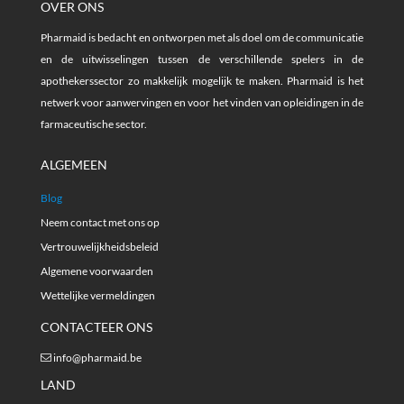
OVER ONS
Pharmaid is bedacht en ontworpen met als doel om de communicatie
en de uitwisselingen tussen de verschillende spelers in de
apothekerssector zo makkelijk mogelijk te maken. Pharmaid is het
netwerk voor aanwervingen en voor het vinden van opleidingen in de
farmaceutische sector.
ALGEMEEN
Blog
Neem contact met ons op
Vertrouwelijkheidsbeleid
Algemene voorwaarden
Wettelijke vermeldingen
CONTACTEER ONS
info@pharmaid.be
LAND