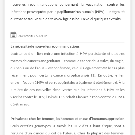
nouvelles recommandations concernant la vaccination contre les
infections provoquées par le papillomavirus humain (HPV). L’intégralité
du texte se trouve sur le site www.hgr-css.be. En voici quelques extraits.
30/12/2017 5:43PM
La nécessité de nouvelles recommandations
L’existence d’un lien entre une infection à HPV persistante et d’autres
formes de cancers anogénitaux – comme le cancer de la vulve, du vagin,
du pénis ou de l’anus – est confirmée, ce qui a également été le cas plus
récemment pour certains cancers oropharyngés (1). En outre, le lien
entre infection à HPV et verrues génitales a également été démontré. À la
lumière de ces nouvelles découvertes sur les infections à HPV et les
vaccins contre le HPV, l’avis du CSS relatif à la vaccination contre le HPV a
dû être revu.
Prévalence chez les femmes, les hommes et en cas d’immunosuppression
Seuls certains génotypes, à savoir les HPV dits à haut risque, sont à
l’origine d’un cancer du col de l’utérus. Chez la plupart des femmes,