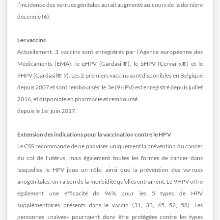
l’incidence des verrues génitales aurait augmenté au cours de la dernière
décennie (6).
Les vaccins
Actuellement, 3 vaccins sont enregistrés par l’Agence européenne des
Médicaments (EMA): le qHPV (Gardasil®), le bHPV (Cervarix®) et le
9HPV (Gardasil® 9). Les 2 premiers vaccins sont disponibles en Belgique
depuis 2007 et sont remboursés; le 3e (9HPV) est enregistré depuis juillet
2016, et disponible en pharmacie et remboursé
depuis le 1er juin 2017.
Extension des indications pour la vaccination contre le HPV
Le CSS recommande de ne pas viser uniquement la prévention du cancer
du col de l’utérus, mais également toutes les formes de cancer dans
lesquelles le HPV joue un rôle, ainsi que la prévention des verrues
anogénitales, en raison de la morbidité qu’elles entraînent. Le 9HPV offre
également une efficacité de 96% pour les 5 types de HPV
supplémentaires présents dans le vaccin (31, 33, 45, 52, 58). Les
personnes «naïves» pourraient donc être protégées contre les types