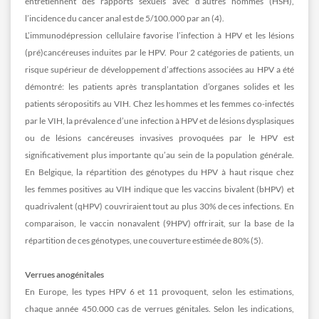
entretiennent des rapports sexuels avec d’autres hommes (HSH),
l’incidence du cancer anal est de 5/100.000 par an (4).
L’immunodépression cellulaire favorise l’infection à HPV et les lésions
(pré)cancéreuses induites par le HPV. Pour 2 catégories de patients, un
risque supérieur de développement d’affections associées au HPV a été
démontré: les patients après transplantation d’organes solides et les
patients séropositifs au VIH. Chez les hommes et les femmes co-infectés
par le VIH, la prévalence d’une infection à HPV et de lésions dysplasiques
ou de lésions cancéreuses invasives provoquées par le HPV est
significativement plus importante qu’au sein de la population générale.
En Belgique, la répartition des génotypes du HPV à haut risque chez
les femmes positives au VIH indique que les vaccins bivalent (bHPV) et
quadrivalent (qHPV) couvriraient tout au plus 30% de ces infections. En
comparaison, le vaccin nonavalent (9HPV) offrirait, sur la base de la
répartition de ces génotypes, une couverture estimée de 80% (5).
Verrues anogénitales
En Europe, les types HPV 6 et 11 provoquent, selon les estimations,
chaque année 450.000 cas de verrues génitales. Selon les indications,