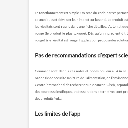
Le fonctionnement est simple. Un scan du code-barres permet d’
cosmétiques et d’évaluer leur impact sur la santé. Le produit es
les résultats sont repris dans une fiche détaillée. Automatique
rouge (le produit le plus toxique). Dès qu’un ingrédient dit 
rouge! Si le résultat est rouge, l’application propose des solutio
Pas de recommandations d’expert scie
Comment sont définis ces notes et codes couleurs? «On se b
nationale de sécurité sanitaire de l’alimentation, de l’environne
Centre international de recherche sur le cancer (Circ)», répond
des sources scientifiques, et des solutions alternatives sont p
des produits Yuka.
Les limites de l’app