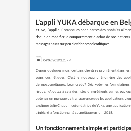
L’appli YUKA débarque en Belg
YUKA, l’appli qui scanne les code-barres des produits aliment
risque de modifier le comportement d’achat de nos patients. 
messages basés sur peu d’évidences scientifiques!
04/07/2019 2:28PM
Depuis quelques mois, certains clients se promènent dans les
soins cosmétiques. C’est le nouveau phénomène des applica
dermocosmétiques. Leur credo? Décrypter les formulations util
risque. «Ajoutez à cela des listes d’ingrédients sur les packa
obtenez un manque de transparence que les applications vien
explique Julie Chapon, cofondatrice de Yuka, une application q
a intégré la fonctionnalité cosmétique en juin 2018.
Un fonctionnement simple et participa