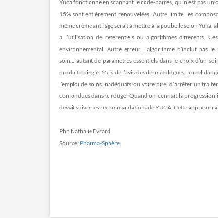
Yuca fonctionne en scannant le code-barres, qui n’est pas un ou
15% sont entièrement renouvelées. Autre limite, les composa
même crème anti-âge serait à mettre à la poubelle selon Yuka, al
à l’utilisation de référentiels ou algorithmes différents. 
environnemental. Autre erreur, l’algorithme n’inclut pas le m
soin… autant de paramètres essentiels dans le choix d’un soin
produit épinglé. Mais de l’avis des dermatologues, le réel dang
l’emploi de soins inadéquats ou voire pire, d’arrêter un trait
confondues dans le rouge! Quand on connaît la progression inq
devait suivre les recommandations de YUCA. Cette app pourrai
Phn Nathalie Evrard
Source:
Pharma-Sphère