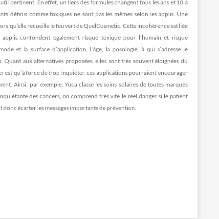
til pertinent. En effet, un tiers des formules changent tous les ans et 10 à
nts définis comme toxiques ne sont pas les mêmes selon les applis. Une
ors qu’elle recueille le feu vert de QuelCosmetic. Cette incohérence est liée
Ces applis confondent également risque toxique pour l’humain et risque
ode et la surface d’application, l’âge, la posologie, à qui s’adresse le
. Quant aux alternatives proposées, elles sont très souvent éloignées du
er est qu’à force de trop inquiéter, ces applications pourraient encourager
ement. Ainsi, par exemple, Yuca classe les soins solaires de toutes marques
uiétante des cancers, on comprend très vite le réel danger si le patient
t donc écarter les messages importants de prévention.