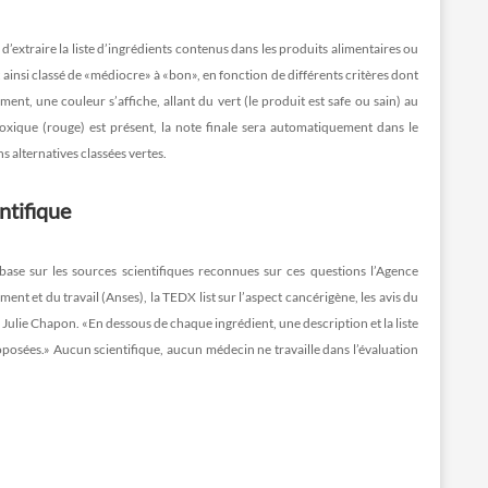
extraire la liste d’ingrédients contenus dans les produits alimentaires ou
t ainsi classé de «médiocre» à «bon», en fonction de différents critères dont
ment, une couleur s’affiche, allant du vert (le produit est safe ou sain) au
toxique (rouge) est présent, la note finale sera automatiquement dans le
ns alternatives classées vertes.
ntifique
ase sur les sources scientifiques reconnues sur ces questions l’Agence
ment et du travail (Anses), la TEDX list sur l’aspect cancérigène, les avis du
 Julie Chapon. «En dessous de chaque ingrédient, une description et la liste
roposées.» Aucun scientifique, aucun médecin ne travaille dans l’évaluation