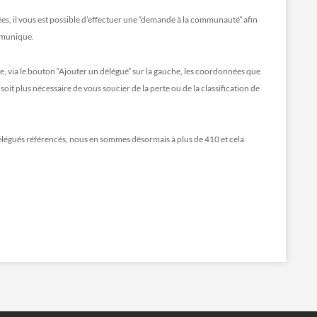
es, il vous est possible d’effectuer une “demande à la communauté” afin
mmunique.
e, via le bouton “Ajouter un délégué” sur la gauche, les coordonnées que
 soit plus nécessaire de vous soucier de la perte ou de la classification de
élégués référencés, nous en sommes désormais à plus de 410 et cela