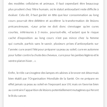
des modèles cellulaires et animaux, il faut cependant être beaucoup
plus prudent chez l’être humain, où le statut antioxydant reste difficile à
évaluer. Cela dit, il faut garder en tête que leur consommation au long
cours pourrait être délétère et accélérer la transformation de lésions
précancéreuses. «Leur prise ne doit donc s’envisager qu’en cures
courtes, inférieures à 3 mois», poursuit-elle, «d’autant que le risque
caché d’exposition au long cours n’est pas mince chez la femme
qui cumule, parfois sans le savoir, plusieurs prises d’antioxydants sur
l’année: cure avant l’été pour préparer sa peau au soleil, cure en automne
pour lutter contre la chute des cheveux, cure pour les jambes légères et le
ventre plat en hiver…».
Enfin, le rôle carcinogène des lampes et cabines à bronzer est désormais
bien établi par l’Organisation Mondiale de la Santé. On ne prépare en
effet jamais sa peau au soleil en l’exposant aux UV, mais on favorise bien
au contraire l’apparition de lésions potentiellement mutagènes qui feront
le lit du cancer.