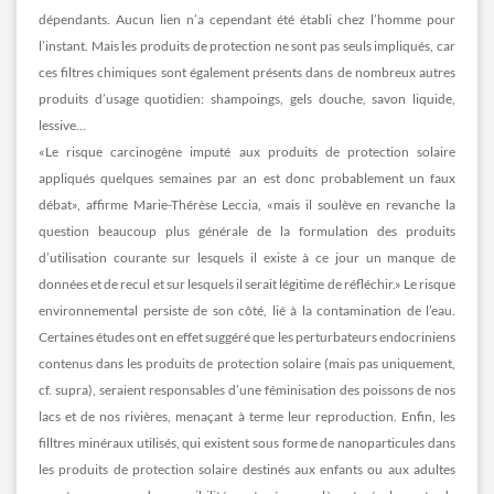
dépendants. Aucun lien n’a cependant été établi chez l’homme pour
l’instant. Mais les produits de protection ne sont pas seuls impliqués, car
ces filtres chimiques sont également présents dans de nombreux autres
produits d’usage quotidien: shampoings, gels douche, savon liquide,
lessive…
«Le risque carcinogène imputé aux produits de protection solaire
appliqués quelques semaines par an est donc probablement un faux
débat», affirme Marie-Thérèse Leccia, «mais il soulève en revanche la
question beaucoup plus générale de la formulation des produits
d’utilisation courante sur lesquels il existe à ce jour un manque de
données et de recul et sur lesquels il serait légitime de réfléchir.» Le risque
environnemental persiste de son côté, lié à la contamination de l’eau.
Certaines études ont en effet suggéré que les perturbateurs endocriniens
contenus dans les produits de protection solaire (mais pas uniquement,
cf. supra), seraient responsables d’une féminisation des poissons de nos
lacs et de nos rivières, menaçant à terme leur reproduction. Enfin, les
filltres minéraux utilisés, qui existent sous forme de nanoparticules dans
les produits de protection solaire destinés aux enfants ou aux adultes