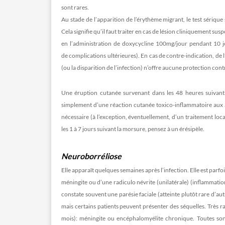
sont rares.
Au stade de l’apparition de l’érythème migrant, le test sériqu
Cela signifie qu’il faut traiter en cas de lésion cliniquement s
en l’administration de doxycycline 100mg/jour pendant 10 jo
de complications ultérieures). En cas de contre-indication, de 
(ou la disparition de l’infection) n’offre aucune protection con
Une éruption cutanée survenant dans les 48 heures suivant l
simplement d’une réaction cutanée toxico-inflammatoire aux a
nécessaire (à l’exception, éventuellement, d’un traitement lo
les 1 à 7 jours suivant la morsure, pensez à un érésipèle.
Neuroborréliose
Elle apparaît quelques semaines après l’infection. Elle est parf
méningite ou d’une radiculo névrite (unilatérale) (inflammatio
constate souvent une parésie faciale (atteinte plutôt rare d’au
mais certains patients peuvent présenter des séquelles. Très 
mois): méningite ou encéphalomyélite chronique. Toutes sont