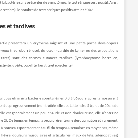
 bactérie sans présenter de symptômes, le test sérique sera positif. Ainsi,
orestiers), le nombre de tests sériques positifs atteint 50% !
s et tardives
rtie présentera un érythème migrant et une petite partie développera
rveux (neuroborréliose), du cœur (cardite de Lyme) ou des articulations
 rares) sont des formes cutanées tardives (lymphocytome borrélien,
te, uvéite, papillite, kératite et épisclérite).
’ont pas éliminé la bactérie spontanément) 3 à 36 jours après la morsure, à
ent et progressivement (non traitée, elle peut atteindre 5 à plus de 20cm de
 elle est généralement un peu chaude et non douloureuse, elle n’entraîne
ure 2). De temps en temps, la peau présente une desquamation et, rarement,
raît à nouveau spontanément au fil du temps (4 semaines en moyenne), même
fièvre, douleurs musculaires et articulaires, maux de tête, adénopathies)