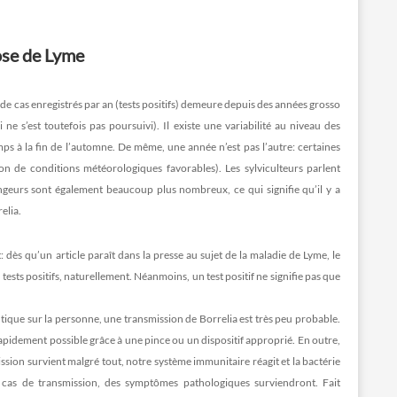
ose de Lyme
de cas enregistrés par an (tests positifs) demeure depuis des années grosso
s’est toutefois pas poursuivi). Il existe une variabilité au niveau des
mps à la fin de l’automne. De même, une année n’est pas l’autre: certaines
on de conditions météorologiques favorables). Les sylviculteurs parlent
ongeurs sont également beaucoup plus nombreux, ce qui signifie qu’il y a
elia.
: dès qu’un article paraît dans la presse au sujet de la maladie de Lyme, le
sts positifs, naturellement. Néanmoins, un test positif ne signifie pas que
a tique sur la personne, une transmission de Borrelia est très peu probable.
s rapidement possible grâce à une pince ou un dispositif approprié. En outre,
ission survient malgré tout, notre système immunitaire réagit et la bactérie
 cas de transmission, des symptômes pathologiques surviendront. Fait