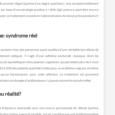
de premier degré (parfois d’un degré supérieur), très exceptionnellement
i sur base d’une sérologie positive à > 80% (IgG précoce, peut-être encore
e doute. Le traitement consiste en l’administration de doxycycline pendant 21
e: syndrome réel
t présent chez des personnes ayant souffert d’une véritable borréliose de
ement adéquat. Il s’agit d’une asthénie postvirale classique, dont les
ulo squelettiques et/ou plaintes cognitives, qui persistent plus de 6 mois
z 10 à 20% des patients ayant été traités pour un érythème migrant, et même
e aucun biomarqueur pour cette affection. Le traitement est purement
ration prolongée d’antibiotiques n’a jamais montré le moindre effet.
u réalité?
a fréquence éventuelle sont une source permanente de débats (parfois
à la description vague et variable, qui ne constitue pas une entité homogène