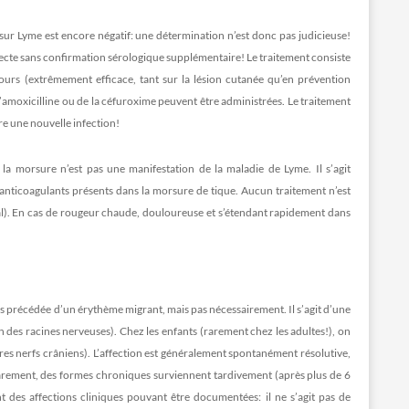
e sur Lyme est encore négatif: une détermination n’est donc pas judicieuse!
uspecte sans confirmation sérologique supplémentaire! Le traitement consiste
urs (extrêmement efficace, tant sur la lésion cutanée qu’en prévention
l’amoxicilline ou de la céfuroxime peuvent être administrées. Le traitement
tre une nouvelle infection!
a morsure n’est pas une manifestation de la maladie de Lyme. Il s’agit
nticoagulants présents dans la morsure de tique. Aucun traitement n’est
cal). En cas de rougeur chaude, douloureuse et s’étendant rapidement dans
ois précédée d’un érythème migrant, mais pas nécessairement. Il s’agit d’une
n des racines nerveuses). Chez les enfants (rarement chez les adultes!), on
tres nerfs crâniens). L’affection est généralement spontanément résolutive,
rarement, des formes chroniques surviennent tardivement (après plus de 6
 des affections cliniques pouvant être documentées: il ne s’agit pas de