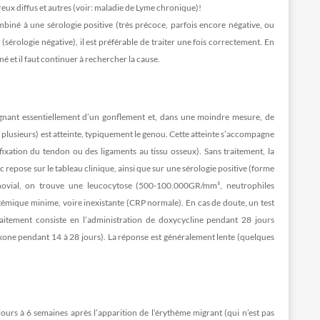
eux diffus et autres (voir: maladie de Lyme chronique)!
biné à une sérologie positive (très précoce, parfois encore négative, ou
érologie négative), il est préférable de traiter une fois correctement. En
é et il faut continuer à rechercher la cause.
pagnant essentiellement d’un gonflement et, dans une moindre mesure, de
 plusieurs) est atteinte, typiquement le genou. Cette atteinte s’accompagne
fixation du tendon ou des ligaments au tissu osseux). Sans traitement, la
c repose sur le tableau clinique, ainsi que sur une sérologie positive (forme
 synovial, on trouve une leucocytose (500-100.000GR/mm³, neutrophiles
émique minime, voire inexistante (CRP normale). En cas de doute, un test
aitement consiste en l’administration de doxycycline pendant 28 jours
xone pendant 14 à 28 jours). La réponse est généralement lente (quelques
jours à 6 semaines après l’apparition de l’érythème migrant (qui n’est pas