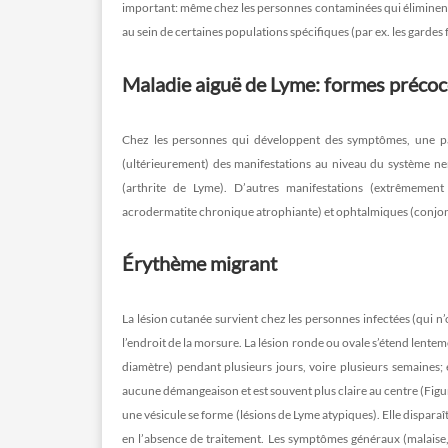
important: même chez les personnes contaminées qui éliminent la
au sein de certaines populations spécifiques (par ex. les gardes f
Maladie aiguë de Lyme: formes précoce
Chez les personnes qui développent des symptômes, une pa
(ultérieurement) des manifestations au niveau du système ne
(arthrite de Lyme). D’autres manifestations (extrêmement
acrodermatite chronique atrophiante) et ophtalmiques (conjonctivi
Érythème migrant
La lésion cutanée survient chez les personnes infectées (qui n
l’endroit de la morsure. La lésion ronde ou ovale s’étend lentem
diamètre) pendant plusieurs jours, voire plusieurs semaines;
aucune démangeaison et est souvent plus claire au centre (Fig
une vésicule se forme (lésions de Lyme atypiques). Elle dispa
en l’absence de traitement. Les symptômes généraux (malaise, 