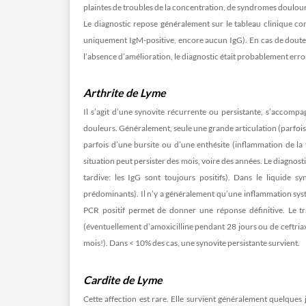
plaintes de troubles de la concentration, de syndromes doulour
Le diagnostic repose généralement sur le tableau clinique com
uniquement IgM-positive, encore aucun IgG). En cas de doute (s
l’absence d’amélioration, le diagnostic était probablement erron
Arthrite de Lyme
Il s’agit d’une synovite récurrente ou persistante, s’accom
douleurs. Généralement, seule une grande articulation (parfois
parfois d’une bursite ou d’une enthésite (inflammation de la 
situation peut persister des mois, voire des années. Le diagnosti
tardive: les IgG sont toujours positifs). Dans le liquide
prédominants). Il n’y a généralement qu’une inflammation syst
PCR positif permet de donner une réponse définitive. Le tr
(éventuellement d’amoxicilline pendant 28 jours ou de ceftria
mois!). Dans < 10% des cas, une synovite persistante survient.
Cardite de Lyme
Cette affection est rare. Elle survient généralement quelques 