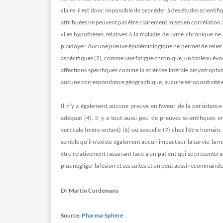
claire: il est donc impossible de procéder à des études scientifi
attribuées ne peuvent pas être clairement mises en corrélation 
«Les hypothèses relatives à la maladie de Lyme chronique ne 
plaidoyer. Aucune preuve épidémiologique ne permet de relier l
aspécifiques (2), comme une fatigue chronique, un tableau évo
affections spécifiques comme la sclérose latérale amyotrophique
aucune correspondance géographique, aucune séropositivité ex
Il n’y a également aucune preuve en faveur de la persistance 
adéquat (4). Il y a tout aussi peu de preuves scientifiques
verticale (mère-enfant) (6) ou sexuelle (7) chez l’être humain
semble qu’il n’existe également aucun impact sur la survie: la
être relativement rassurant face à un patient qui se présenter
plus négliger la lésion et ses suites et on peut aussi recommand
Dr Martin Cordemans
Source:
Pharma-Sphère