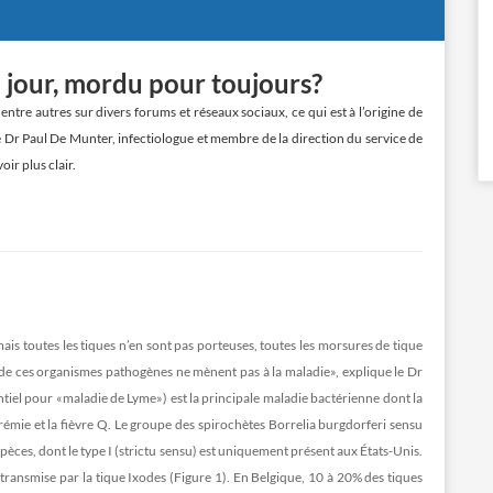
 jour, mordu pour toujours?
ntre autres sur divers forums et réseaux sociaux, ce qui est à l’origine de
e Dr Paul De Munter, infectiologue et membre de la direction du service de
ir plus clair.
is toutes les tiques n’en sont pas porteuses, toutes les morsures de tique
s de ces organismes pathogènes ne mènent pas à la maladie», explique le Dr
tiel pour «maladie de Lyme») est la principale maladie bactérienne dont la
tularémie et la fièvre Q. Le groupe des spirochètes Borrelia burgdorferi sensu
pèces, dont le type I (strictu sensu) est uniquement présent aux États-Unis.
t transmise par la tique Ixodes (Figure 1). En Belgique, 10 à 20% des tiques