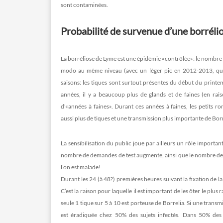
sont contaminées.
Probabilité de survenue d’une borréli
La borréliose de Lyme est une épidémie «contrôlée»: le nombre 
modo au même niveau (avec un léger pic en 2012-2013, qui ne 
saisons: les tiques sont surtout présentes du début du printe
années, il y a beaucoup plus de glands et de faines (en rais
d’«années à faines». Durant ces années à faines, les petits r
aussi plus de tiques et une transmission plus importante de Borr
La sensibilisation du public joue par ailleurs un rôle important
nombre de demandes de test augmente, ainsi que le nombre de te
l’on est malade!
Durant les 24 (à 48?) premières heures suivant la fixation de l
C’est la raison pour laquelle il est important de les ôter le plu
seule 1 tique sur 5 à 10 est porteuse de Borrelia. Si une transm
est éradiquée chez 50% des sujets infectés. Dans 50% des