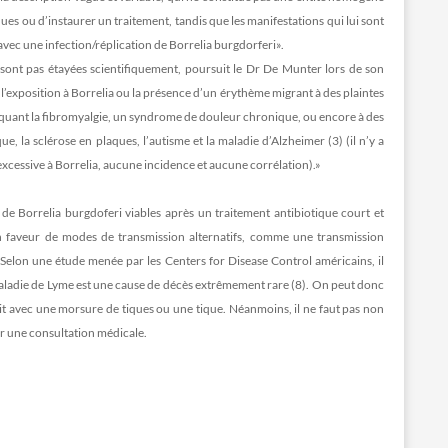
ques ou d’instaurer un traitement, tandis que les manifestations qui lui sont
avec une infection/réplication de Borrelia burgdorferi».
sont pas étayées scientifiquement, poursuit le Dr De Munter lors de son
’exposition à Borrelia ou la présence d’un érythème migrant à des plaintes
quant la fibromyalgie, un syndrome de douleur chronique, ou encore à des
, la sclérose en plaques, l’autisme et la maladie d’Alzheimer (3) (il n’y a
cessive à Borrelia, aucune incidence et aucune corrélation).»
de Borrelia burgdoferi viables après un traitement antibiotique court et
 en faveur de modes de transmission alternatifs, comme une transmission
. Selon une étude menée par les Centers for Disease Control américains, il
 maladie de Lyme est une cause de décès extrêmement rare (8). On peut donc
ait avec une morsure de tiques ou une tique. Néanmoins, il ne faut pas non
er une consultation médicale.