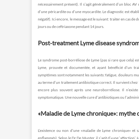
nécessairement présent). Il s’agit généralement d’un bloc AV 
d’une péricardite ou d’une myocardite. Le diagnostic est établ
négatif). Ici encore, le message est le suivant: traiter en cas d
jours ou de ceftriaxone pendant 14 jours.
Post-treatment Lyme disease syndrom
Le syndrome post-borréliose de Lyme (pas si rare que cela) es
Lyme, prouvée et documentée, et ayant bénéficié d’un trait
symptômes sont notamment les suivants: fatigue, douleurs musc
au terme d’un traitement antibiotique correct. Il survient che
encore plus souvent après une neuroborréliose. Il n’exist
symptomatique. Une nouvelle cure d’antibiotiques ou l’administ
«Maladie de Lyme chronique»: mythe o
L’existence ou non d’une «maladie de Lyme chronique» et s
enflammés). Selon le Dr De Munter, il s’agit d’«une ‘affection’ 