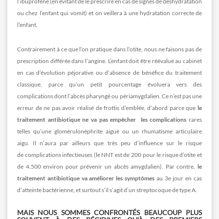
l’ibuprofène (en évitant de le prescrire en cas de signes de déshydratation
ou chez l’enfant qui vomit) et on veillera à une hydratation correcte de
l’enfant.
Contrairement à ce que l’on pratique dans l’otite, nous ne faisons pas de
prescription différée dans l’angine. L’enfant doit être réévalué au cabinet
en cas d’évolution péjorative ou d’absence de bénéfice du traitement
classique, parce qu’un petit pourcentage évoluera vers des
complications dont l’abcès pharyngé ou périamygdalien. Ce n’est pas une
erreur de ne pas avoir réalisé de frottis d’emblée, d’abord parce que
le
traitement antibiotique ne va pas empêcher
les complications
rares
telles qu’une glomérulonéphrite aiguë ou un rhumatisme articulaire
aigu. Il n’aura par ailleurs que très peu d’influence sur le risque
de complications infectieuses (le NNT est de 200 pour le risque d’otite et
de 4.500 environ pour prévenir un abcès amygdalien). Par contre,
le
traitement antibiotique va améliorer les symptômes
au 3e jour en cas
d’atteinte bactérienne, et surtout s’il s’agit d’un streptocoque de type A.
MAIS NOUS SOMMES CONFRONTÉS BEAUCOUP PLUS