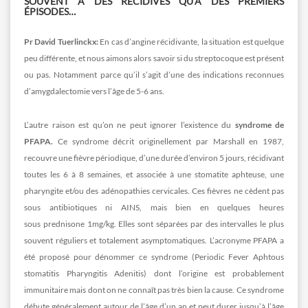
SOUVENT À DES RÉCIDIVES QU’À DES PREMIERS
ÉPISODES…
Pr David Tuerlinckx:
En cas d’angine récidivante, la situation est quelque
peu différente, et nous aimons alors savoir si du streptocoque est présent
ou pas. Notamment parce qu’il s’agit d’une des indications reconnues
d’amygdalectomie vers l’âge de 5-6 ans.
L’autre raison est qu’on ne peut ignorer l’existence du
syndrome de
PFAPA.
Ce syndrome décrit originellement par Marshall en 1987,
recouvre une fièvre périodique, d’une durée d’environ 5 jours, récidivant
toutes les 6 à 8 semaines, et associée à une stomatite aphteuse, une
pharyngite et/ou des adénopathies cervicales. Ces fièvres ne cèdent pas
sous antibiotiques ni AINS, mais bien en quelques heures
sous prednisone 1mg/kg. Elles sont séparées par des intervalles le plus
souvent réguliers et totalement asymptomatiques. L’acronyme PFAPA a
été proposé pour dénommer ce syndrome (Periodic Fever Aphtous
stomatitis Pharyngitis Adenitis) dont l’origine est probablement
immunitaire mais dont on ne connaît pas très bien la cause. Ce syndrome
débute généralement autour de l’âge d’un an et peut durer jusqu’à l’âge