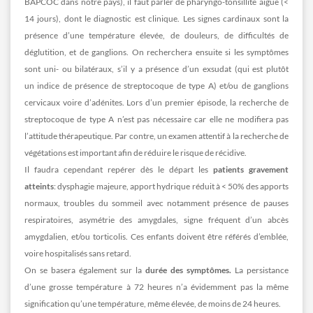
BAPCOC dans notre pays), il faut parler de pharyngo-tonsillite aiguë (<
14 jours), dont le diagnostic est clinique. Les signes cardinaux sont la
présence d’une température élevée, de douleurs, de difficultés de
déglutition, et de ganglions. On recherchera ensuite si les symptômes
sont uni- ou bilatéraux, s’il y a présence d’un exsudat (qui est plutôt
un indice de présence de streptocoque de type A) et/ou de ganglions
cervicaux voire d’adénites. Lors d’un premier épisode, la recherche de
streptocoque de type A n’est pas nécessaire car elle ne modifiera pas
l’attitude thérapeutique. Par contre, un examen attentif à la recherche de
végétations est important afin de réduire le risque de récidive.
Il faudra cependant repérer dès le départ les
patients gravement
atteints
: dysphagie majeure, apport hydrique réduit à < 50% des apports
normaux, troubles du sommeil avec notamment présence de pauses
respiratoires, asymétrie des amygdales, signe fréquent d’un abcès
amygdalien, et/ou torticolis. Ces enfants doivent être référés d’emblée,
voire hospitalisés sans retard.
On se basera également sur la
durée des symptômes.
La persistance
d’une grosse température à 72 heures n’a évidemment pas la même
signification qu’une température, même élevée, de moins de 24 heures.