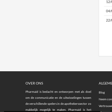
12/
04/
22/
OVER ONS
ALGEM
Pharmaid is bedacht en ontworpen met als doel
Blog
om de communicatie en de uitwisselingen tussen
Neem cont
de verschillende spelers in de apothekerssector zo
Vertrouwe
makkelijk mogelijk te maken. Pharmaid is het