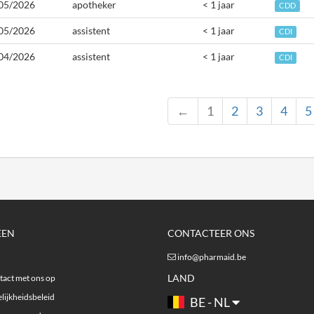
05/2026
apotheker
< 1 jaar
CDD
05/2026
assistent
< 1 jaar
CDI
04/2026
assistent
< 1 jaar
CDI
←
1
2
3
4
5
EEN
CONTACTEER ONS
info@pharmaid.be
LAND
act met ons op
lijkheidsbeleid
BE - NL