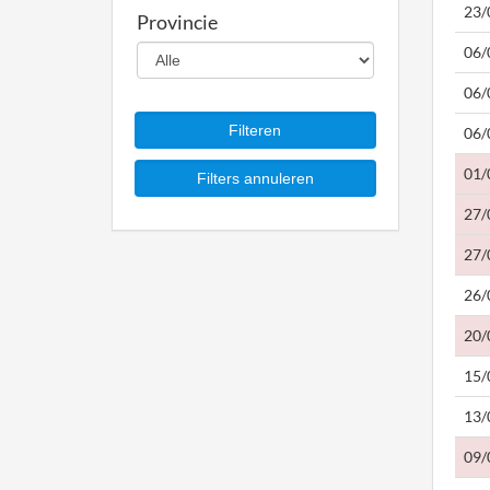
23/
Provincie
06/
06/
06/
01/
27/
27/
26/
20/
15/
13/
09/