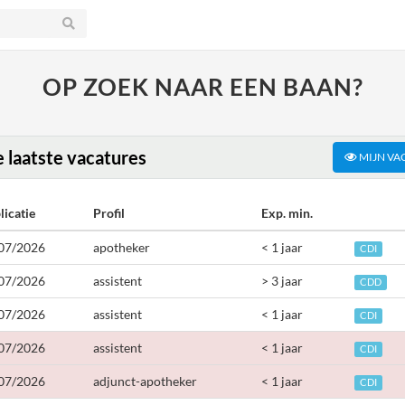
OP ZOEK NAAR EEN BAAN?
 laatste vacatures
MIJN VA
licatie
Profil
Exp. min.
07/2026
apotheker
< 1 jaar
CDI
07/2026
assistent
> 3 jaar
CDD
07/2026
assistent
< 1 jaar
CDI
07/2026
assistent
< 1 jaar
CDI
07/2026
adjunct-apotheker
< 1 jaar
CDI