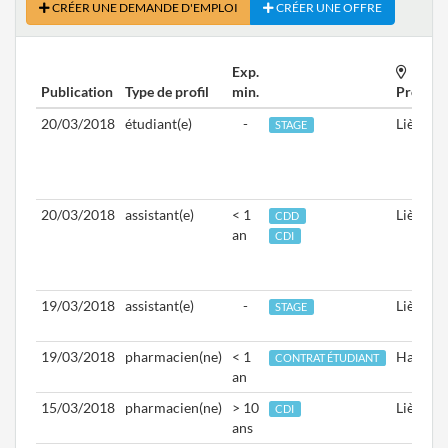
CRÉER UNE DEMANDE D'EMPLOI
CRÉER UNE OFFRE
Exp.
Publication
Type de profil
min.
Provinc
20/03/2018
étudiant(e)
-
Liège
STAGE
20/03/2018
assistant(e)
< 1
Liège
CDD
an
CDI
19/03/2018
assistant(e)
-
Liège
STAGE
19/03/2018
pharmacien(ne)
< 1
Hainaut
CONTRAT ÉTUDIANT
an
15/03/2018
pharmacien(ne)
> 10
Liège
CDI
ans