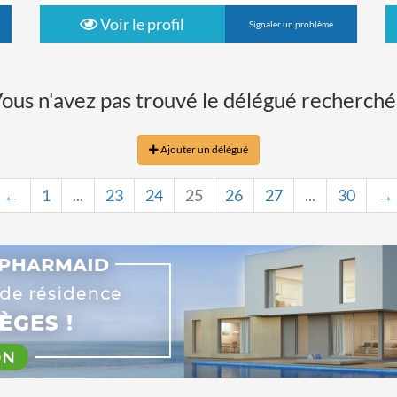
Voir le profil
Signaler un problème
ous n'avez pas trouvé le délégué recherché
Ajouter un délégué
←
1
...
23
24
25
26
27
...
30
→