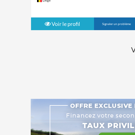
Liège
Voir le profil
Signaler un problème
V