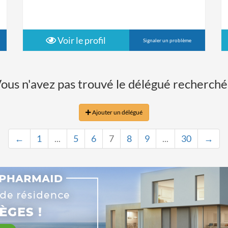
Voir le profil
Signaler un problème
ous n'avez pas trouvé le délégué recherché
Ajouter un délégué
←
1
...
5
6
7
8
9
...
30
→