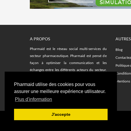
A PROPOS
AUTRES
Pharmaid est le réseau social multi-services du
Blog
secteur pharmaceutique. Pharmaid est pensé de
Contacte
façon à optimiser la communication et les
Politique 
échanges entre les différents acteurs du secteur.
Condition
Facilitez vos recherches sur le fil d'actualité et avec
Mentions 
les plateformes d'emplois, remplacements,
Pharmaid utilise des cookies pour vous
formations et notre annuaire de délégués.
assurer une meilleure expérience utilisateur.
Plus d'information
J'accepte